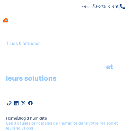
Portail client
FR
Trucs & astuces
Les 3 causes principales de
l'humidité dans votre maison
et
leurs solutions
Par
Marino Haeck
-
Expert en traitement de l'humidité
30
mars
2026
•
2
minutes de lecture
Partager cet article
Home
Blog d humidite
Les 3 causes principales de l humidite dans votre maison et
leurs solutions