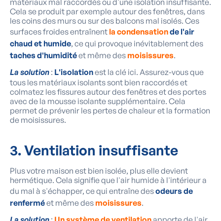
matériaux mal raccordés ou d'une isolation insuffisante.
Cela se produit par exemple autour des fenêtres, dans
les coins des murs ou sur des balcons mal isolés. Ces
surfaces froides entraînent
la
condensation
de l'air
chaud et humide
, ce qui provoque inévitablement des
taches d'humidité
et même des
moisissures
.
La solution
:
L'isolation
est la clé ici. Assurez-vous que
tous les matériaux isolants sont bien raccordés et
colmatez les fissures autour des fenêtres et des portes
avec de la mousse isolante supplémentaire. Cela
permet de prévenir les pertes de chaleur et la formation
de moisissures.
3. Ventilation insuffisante
Plus votre maison est bien isolée, plus elle devient
hermétique. Cela signifie que l'air humide à l'intérieur a
du mal à s'échapper, ce qui entraîne des
odeurs de
renfermé
et même des
moisissures
.
La solution
:
Un système de ventilation
apporte de l'air