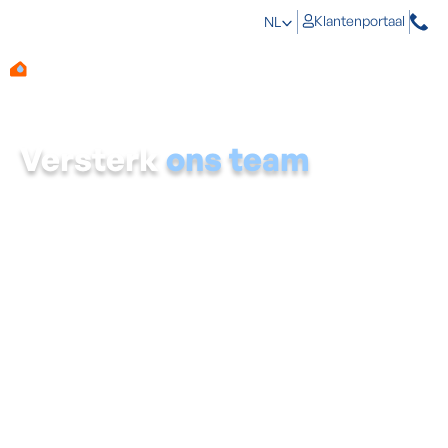
Klantenportaal
NL
Versterk
ons team
Onze sterke bedrijfscultuur ligt aan de basis van onze
groeiende onderneming. We bieden ons team van
dynamische medewerkers een stabiele en goed
gestructureerde omgeving waarbij ondersteuning
gekoppeld wordt aan stimulerende appreciatie,
verloning en opleidingen. Medewerkers kunnen zich ten
volle ontwikkelen. Ze krijgen alle kansen om hun eigen
sterktes te benutten en hun verbeterpunten aan te
scherpen waar nodig.
Wens je deel uit te maken van onze dynamische groep
medewerkers?