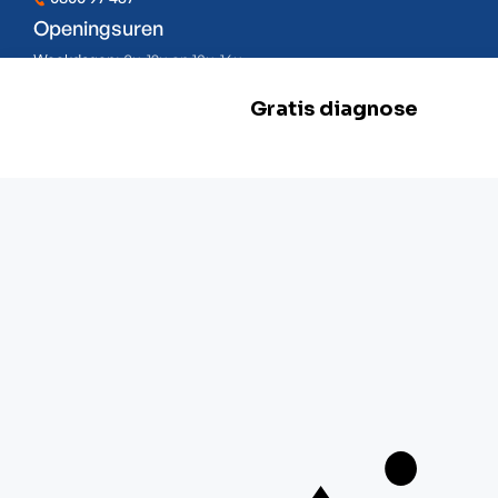
Openingsuren
Weekdagen:
8u-12u en 13u-16u
Zaterdag:
Gesloten
Zondag:
Gesloten
BE 0478.977.882
Onze locaties
Zwevegem
Esserstraat 3,
8550 Zwevegem
+32 800 97 467
Gent
G. Crommenlaan 4 bus 0501,
9050 Gent
+ 32 92 33 32 82
Mechelen
Schaliënhoevedreef 20T,
2800 Mechelen
+ 32 15 41 18 10
Braine-l'Alleud
Boulevard de France 9,
1420 Braine-l'Alleud