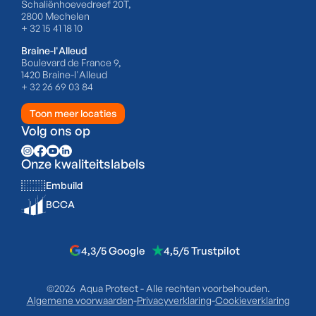
Schaliënhoevedreef 20T,
2800 Mechelen
+ 32 15 41 18 10
Braine-l'Alleud
Boulevard de France 9,
1420 Braine-l'Alleud
+ 32 26 69 03 84
Toon meer locaties
Volg ons op
Onze kwaliteitslabels
Embuild
BCCA
4,3/5 Google
4,5/5 Trustpilot
©2026 Aqua Protect - Alle rechten voorbehouden.
Algemene voorwaarden
-
Privacyverklaring
-
Cookieverklaring