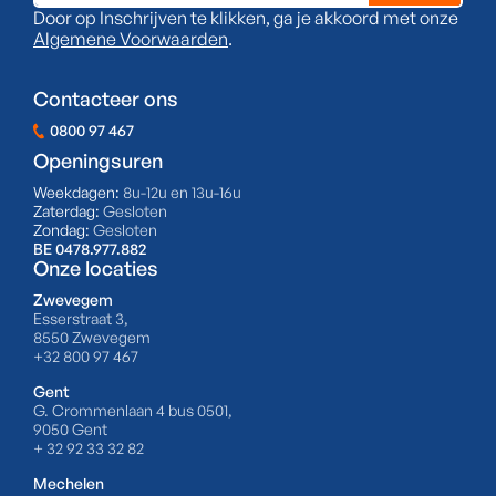
Door op Inschrijven te klikken, ga je akkoord met onze
Algemene Voorwaarden
.
Contacteer ons
0800 97 467
Openingsuren
Weekdagen:
8u-12u en 13u-16u
Zaterdag:
Gesloten
Zondag:
Gesloten
BE 0478.977.882
Onze locaties
Zwevegem
Esserstraat 3,
8550 Zwevegem
+32 800 97 467
Gent
G. Crommenlaan 4 bus 0501,
9050 Gent
+ 32 92 33 32 82
Mechelen