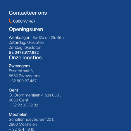
Contacteer ons
0800 97 467
Openingsuren
Weekdagen:
8u-12u en 13u-16u
Zaterdag:
Gesloten
Zondag:
Gesloten
BE 0478.977.882
Onze locaties
Zwevegem
Esserstraat 3,
8550 Zwevegem
+32 800 97 467
Gent
G. Crommenlaan 4 bus 0501,
9050 Gent
+ 32 92 33 32 82
Mechelen
Schaliënhoevedreef 20T,
2800 Mechelen
+ 32 15 41 18 10