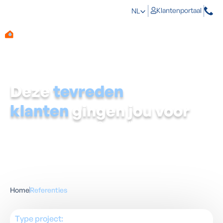
Klantenportaal
NL
Deze
tevreden
klanten
gingen jou voor
Eerst zien, dan geloven?
Groot gelijk.
Ontdek hoe we het
vochtprobleem van talloze gezinnen definitief oplosten.
Lees de ervaringen van onze klanten en bekijk de
kurkdroge resultaten met eigen ogen.
Home
Referenties
Type project: