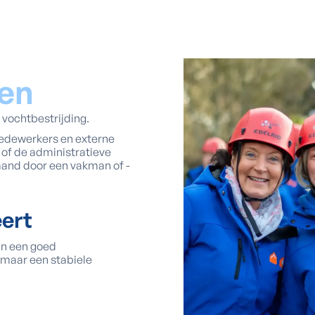
en
 vochtbestrijding.
medewerkers en externe
 of de administratieve
mand door een vakman of -
eert
in een goed
 maar een stabiele