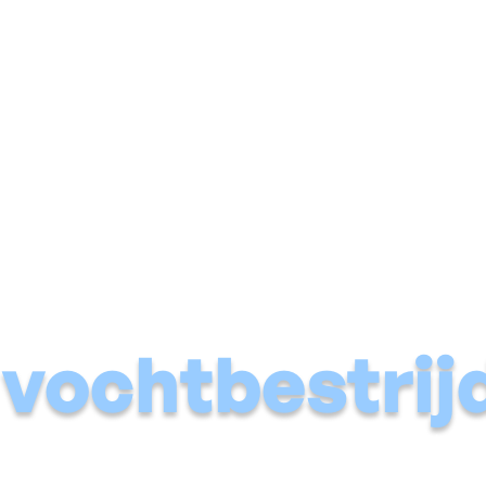
Vochtige muur
Natte kelder
Schimmel & condens
Voch
n
vochtbestrij
e voor vakmanschap, maken wij woningen definitief vochtvrij.
ezond en waardevast. Met Aqua Protect kies je voor de zekerhei
gezonde leefomgeving en een zorgeloze toekomst voor je pand.