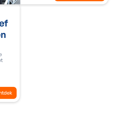
ef
en
e
et
ntdek