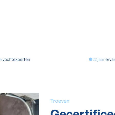
de
vochtexperten
22 jaar
erva
Troeven
Gecertific