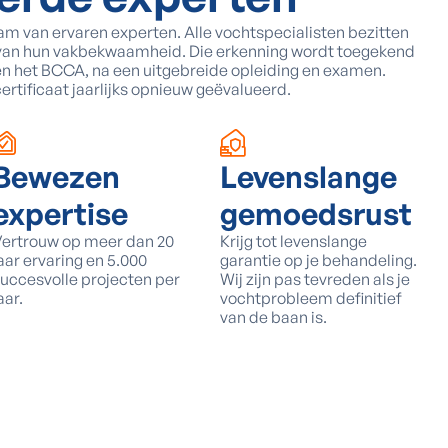
eam van ervaren experten. Alle vochtspecialisten bezitten
js van hun vakbekwaamheid. Die erkenning wordt toegekend
en het BCCA, na een uitgebreide opleiding en examen.
ertificaat jaarlijks opnieuw geëvalueerd.
Bewezen
Levenslange
expertise
gemoedsrust
ertrouw op meer dan 20
Krijg tot levenslange
aar ervaring en 5.000
garantie op je behandeling.
uccesvolle projecten per
Wij zijn pas tevreden als je
aar.
vochtprobleem definitief
van de baan is.