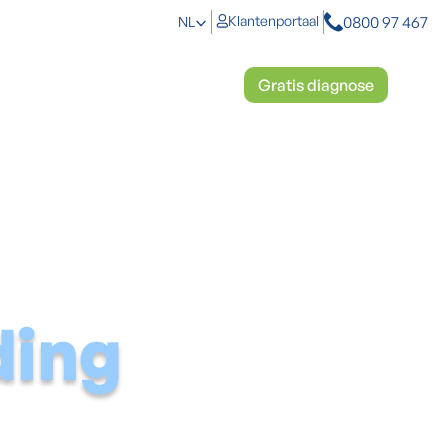
0800 97 467
Klantenportaal
NL
toplossingen
Mosbestrijding
Gratis diagnose
ding
d van een droge basis. Wij lossen je vochtprobleem niet