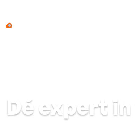
Dé expert i
Met meer dan 20 jaar ervaring en een diepgewortelde passi
Je wilt een woning die niet alleen mooi is, maar bovenal g
tijdelijk, maar definitief op. Zo geniet je direct van een 