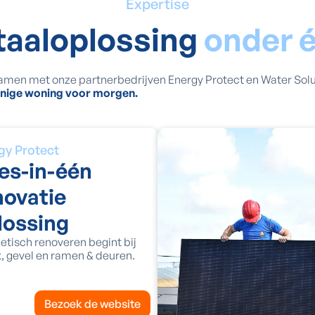
Expertise
taaloplossing
onder 
amen met onze partnerbedrijven Energy Protect en Water Solut
uinige woning voor morgen.
gy Protect
les-in-één
novatie
lossing
etisch renoveren begint bij
k, gevel en ramen & deuren.
Bezoek de website