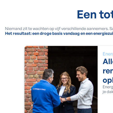
Een to
Niemand zit te wachten op vijf verschillende aannemers. S
Het resultaat: een droge basis vandaag en een energiez
Ener
Al
re
op
Energ
je da