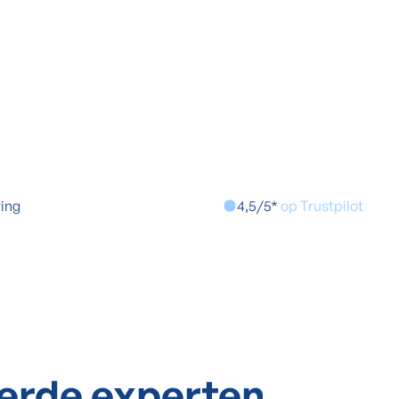
ring
4,5/5*
op Trustpilot
eerde experten