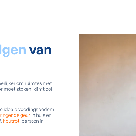
olgen
van
oeilijker om ruimtes met
r moet stoken, klimt ook
de ideale voedingsbodem
ringende geur
in huis en
f,
houtrot
, barsten in