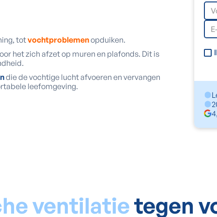
ning, tot
vochtproblemen
opduiken.
oor het zich afzet op muren en plafonds. Dit is
ndheid.
en
die de vochtige lucht afvoeren en vervangen
ortabele leefomgeving.
L
2
4
e ventilatie
tegen vo