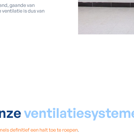
and, gaande van
ventilatie is dus van
nze
ventilatiesystem
ls definitief een halt toe te roepen
.