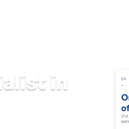
Vochtige muur
Natte kelder
Schimmel & condens
Voch
alist in
1
/
x
O
o
Vul
een