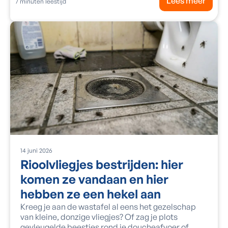
Lees meer
7
minuten leestijd
14
juni
2026
Rioolvliegjes bestrijden: hier
komen ze vandaan en hier
hebben ze een hekel aan
Kreeg je aan de wastafel al eens het gezelschap
van kleine, donzige vliegjes? Of zag je plots
gevleugelde beestjes rond je doucheafvoer of