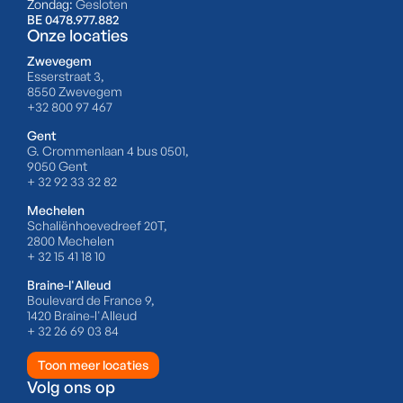
Zondag:
Gesloten
BE 0478.977.882
Onze locaties
Zwevegem
Esserstraat 3,
8550 Zwevegem
+32 800 97 467
Gent
G. Crommenlaan 4 bus 0501,
9050 Gent
+ 32 92 33 32 82
Mechelen
Schaliënhoevedreef 20T,
2800 Mechelen
+ 32 15 41 18 10
Braine-l'Alleud
Boulevard de France 9,
1420 Braine-l'Alleud
+ 32 26 69 03 84
Toon meer locaties
Volg ons op