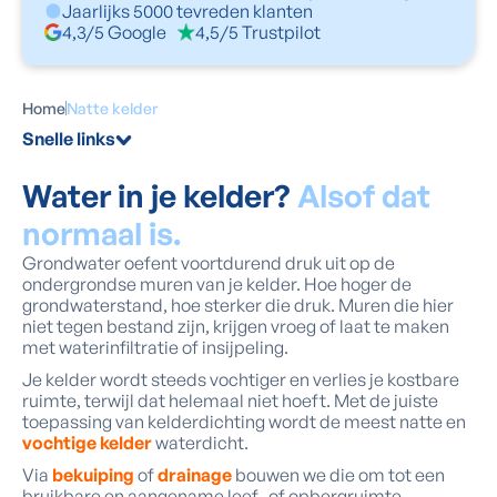
Jaarlijks 5000 tevreden klanten
4,3/5 Google
4,5/5 Trustpilot
Home
Natte kelder
Snelle links
Water in je kelder?
Alsof dat
normaal is.
Grondwater oefent voortdurend druk uit op de
ondergrondse muren van je kelder. Hoe hoger de
grondwaterstand, hoe sterker die druk. Muren die hier
niet tegen bestand zijn, krijgen vroeg of laat te maken
met waterinfiltratie of insijpeling.
Je kelder wordt steeds vochtiger en verlies je kostbare
ruimte, terwijl dat helemaal niet hoeft. Met de juiste
toepassing van kelderdichting wordt de meest natte en
vochtige kelder
waterdicht.
Via
bekuiping
of
drainage
bouwen we die om tot een
bruikbare en aangename leef- of opbergruimte.