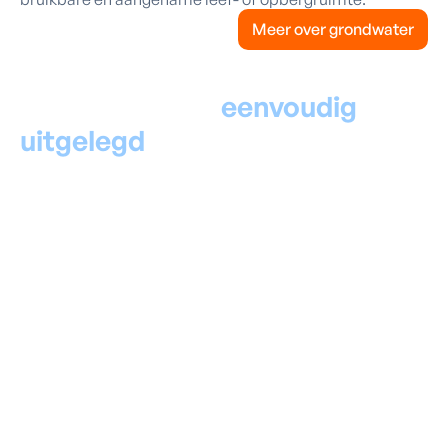
Meer over grondwater
Kelderdichting
eenvoudig
uitgelegd
Een klassieke kelderdichting werkt alleen als de
constructie en de ondergrond stabiel zijn.
Is dat niet het geval? Dan ontstaan barsten en scheuren,
met nieuwe waterschade als gevolg. De meeste oude
keldervloeren liggen op volle grond (zavelbed) en zijn
dus niet stabiel.
Traditionele kelderdichtingen lossen de problemen met
condensatie trouwens niet op: de muren blijven koud en
vochtig.
Een beroep doen op een
erkend vakman voor
kelderdichting is dus geen overbodige luxe
.