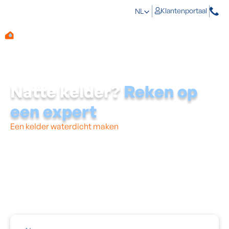
Klantenportaal
NL
Natte kelder?
Reken op
een expert
Een kelder waterdicht maken
is specialistenwerk. Met
onze jarenlange ervaring in kelderdichting bouwen we
de meest natte en vochtige kelder om tot een nuttige
ruimte. De behandeling varieert naargelang de graad,
de ernst en het type van infiltratie. Ook het budget en de
uiteindelijke functie die deze ruimte heeft in jouw
woning spelen een niet te onderschatten rol.