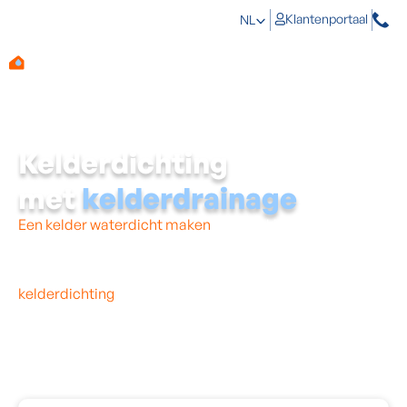
Klantenportaal
NL
Kelderdichting
met
kelderdrainage
Een kelder waterdicht maken
vergt vakkennis. Zeker als
je op zoek bent naar een duurzame oplossing die je
jarenlang gemoedsrust geeft. Kelderdrainage biedt
precies dat: een budgetvriendelijke vorm van
kelderdichting
waarbij insijpelend water gecontroleerd
afgevoerd wordt.
Jij merkt er zelf niets van, behalve dat je kelder opnieuw
droog en bruikbaar wordt. Aqua Protect verzekert je een
feilloze uitvoering.