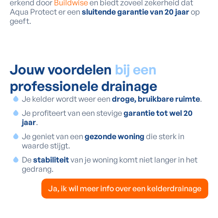
erkend door
Buildwise
en biedt zoveel zekerheid dat
Aqua Protect er een
sluitende garantie van 20 jaar
op
geeft.
Jouw voordelen
bij een
professionele drainage
Je kelder wordt weer een
droge, bruikbare ruimte
.
Je profiteert van een stevige
garantie tot wel 20
jaar
.
Je geniet van een
gezonde woning
die sterk in
waarde stijgt.
De
stabiliteit
van je woning komt niet langer in het
gedrang.
Ja, ik wil meer info over een kelderdrainage