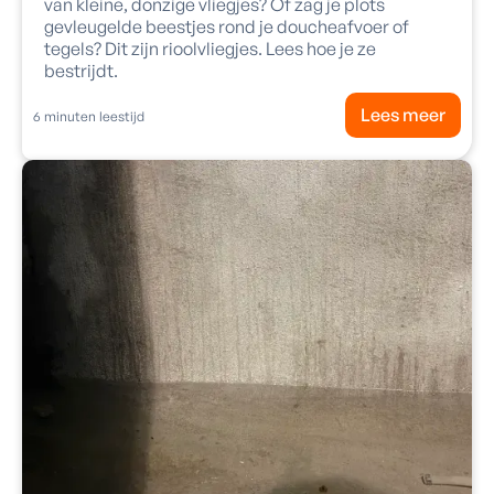
van kleine, donzige vliegjes? Of zag je plots
gevleugelde beestjes rond je doucheafvoer of
tegels? Dit zijn rioolvliegjes. Lees hoe je ze
bestrijdt.
Lees meer
6
minuten leestijd