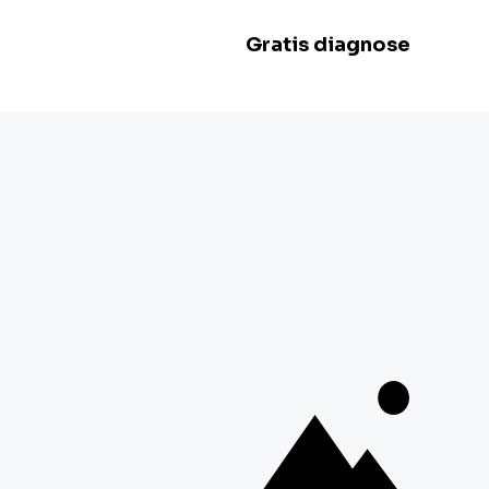
Zaterdag:
Gesloten
Zondag:
Gesloten
BE 0478.977.882
Onze locaties
Zwevegem
Esserstraat 3,
8550 Zwevegem
+32 800 97 467
Gent
G. Crommenlaan 4 bus 0501,
9050 Gent
+ 32 92 33 32 82
Mechelen
Schaliënhoevedreef 20T,
2800 Mechelen
+ 32 15 41 18 10
Braine-l'Alleud
Boulevard de France 9,
1420 Braine-l'Alleud
+ 32 26 69 03 84
Toon meer locaties