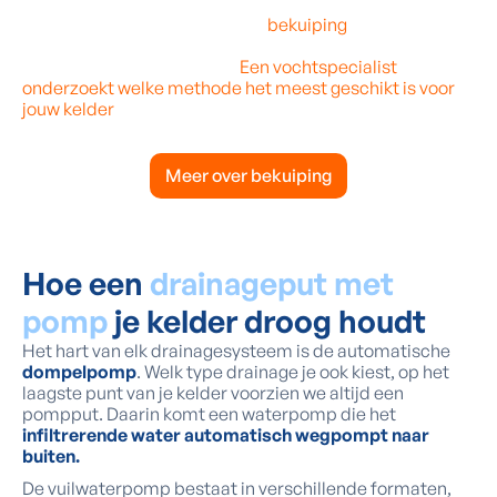
Is de grondwaterdruk op jouw kelder eerder beperkt?
Dan kan je ook kiezen voor een
bekuiping
. Door je muren
(en vloer) te cementeren met waterdichte mortel, kan
water niet meer infiltreren.
Een vochtspecialist
onderzoekt welke methode het meest geschikt is voor
jouw kelder
.
Meer over bekuiping
Hoe een
drainageput met
pomp
je kelder droog houdt
Het hart van elk drainagesysteem is de automatische
dompelpomp
. Welk type drainage je ook kiest, op het
laagste punt van je kelder voorzien we altijd een
pompput. Daarin komt een waterpomp die het
infiltrerende water automatisch wegpompt naar
buiten.
De vuilwaterpomp bestaat in verschillende formaten,