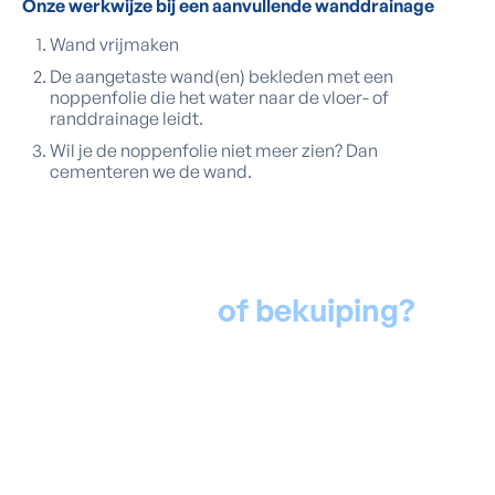
Onze werkwijze bij een aanvullende wanddrainage
Wand vrijmaken
De aangetaste wand(en) bekleden met een
noppenfolie die het water naar de vloer- of
randdrainage leidt.
Wil je de noppenfolie niet meer zien? Dan
cementeren we de wand.
Drainage
of bekuiping?
Drainage is de meest gekozen oplossing, vooral omdat
het een
oplossing biedt tegen hoge grondwaterdruk
.
Hoe sterk die druk ook is, het water vloeit onopgemerkt
binnen en wordt automatisch weggepompt. Het is een
kostenefficiënte aanpak
met een betrouwbaar
resultaat
.