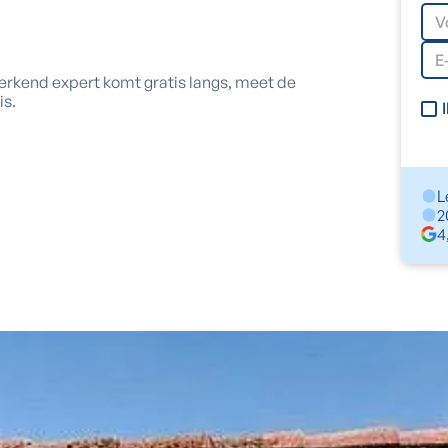
 erkend expert komt gratis langs, meet de
is.
L
2
4