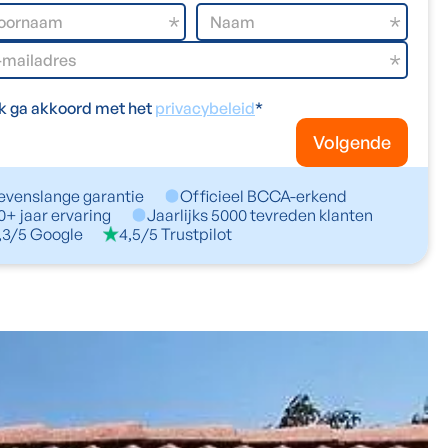
Ik ga akkoord met het
privacybeleid
*
Volgende
evenslange garantie
Officieel BCCA-erkend
0+ jaar ervaring
Jaarlijks 5000 tevreden klanten
,3/5 Google
4,5/5 Trustpilot