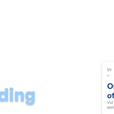
Vochtige muur
Natte kelder
Schimmel & condens
Voch
1
/
x
O
ding
o
Vul
een