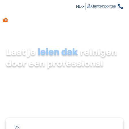
Klantenportaal
NL
Laat je
leien dak
reinigen
door een professional
Bij Aqua Protect zijn wij gespecialiseerd in het
kwalitatief reinigen
van
leien daken
. Door de jaren heen
ontsnapt een leien dak helaas niet aan kwaaltjes zoals
mos
en
algen
. Dit hindert niet alleen het uitzicht van je
woning, maar heeft ook schadelijke gevolgen voor de
constructie van je dak. Daarom is het belangrijk om je
dak tijdig te laten reinigen door een
professional
zoals
Aqua Protect.
1
/
x