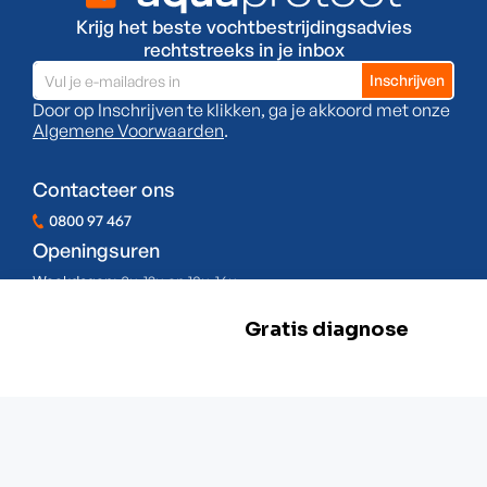
Krijg het beste vochtbestrijdingsadvies
rechtstreeks in je inbox
Door op Inschrijven te klikken, ga je akkoord met onze
Algemene Voorwaarden
.
Contacteer ons
0800 97 467
Openingsuren
Weekdagen:
8u-12u en 13u-16u
Zaterdag:
Gesloten
Zondag:
Gesloten
BE 0478.977.882
Onze locaties
Zwevegem
Esserstraat 3,
8550 Zwevegem
+32 800 97 467
Gent