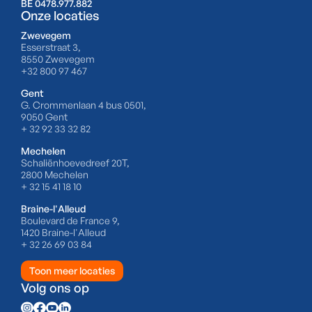
BE 0478.977.882
Onze locaties
Zwevegem
Esserstraat 3,
8550 Zwevegem
+32 800 97 467
Gent
G. Crommenlaan 4 bus 0501,
9050 Gent
+ 32 92 33 32 82
Mechelen
Schaliënhoevedreef 20T,
2800 Mechelen
+ 32 15 41 18 10
Braine-l'Alleud
Boulevard de France 9,
1420 Braine-l'Alleud
+ 32 26 69 03 84
Toon meer locaties
Volg ons op