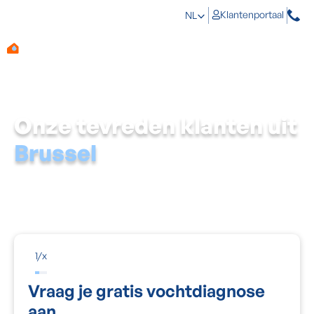
Klantenportaal
NL
Onze tevreden klanten uit
Brussel
Aqua Protect behandelt de oorzaak, niet enkel de vlek.
Een erkend expert komt gratis langs, meet de
vochtigheid in je muren en zegt je exact wat er aan de
hand is.
1
/
x
Vraag je gratis vochtdiagnose
aan