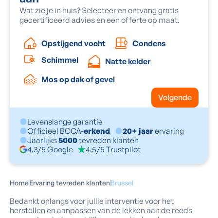
Wat zie je in huis? Selecteer en ontvang gratis
gecertificeerd advies en een offerte op maat.
Condens
Opstijgend vocht
Schimmel
Natte kelder
Mos op dak of gevel
Volgende
Levenslange garantie
Officieel BCCA-
erkend
20+ jaar
ervaring
Jaarlijks
5000
tevreden klanten
4,3/5 Google
4,5/5 Trustpilot
Home
Ervaring tevreden klanten
Brussel
Bedankt onlangs voor jullie interventie voor het
herstellen en aanpassen van de lekken aan de reeds