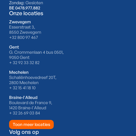
Zondag:
Gesloten
BE 0478.977.882
Onze locaties
Zwevegem
Esserstraat 3,
8550 Zwevegem
+32 800 97 467
Gent
G. Crommenlaan 4 bus 0501,
9050 Gent
+ 32 92 33 32 82
Mechelen
Schaliënhoevedreef 20T,
2800 Mechelen
+ 32 15 41 18 10
Braine-l'Alleud
Boulevard de France 9,
1420 Braine-l'Alleud
+ 32 26 69 03 84
Toon meer locaties
Volg ons op