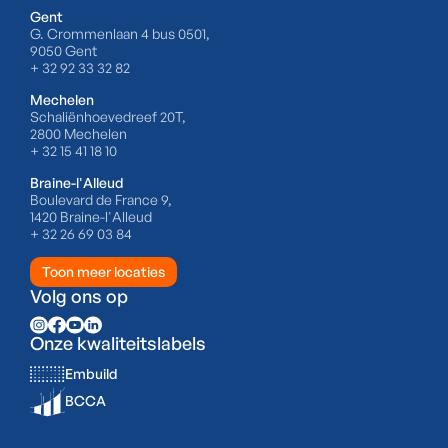
Gent
G. Crommenlaan 4 bus 0501,
9050 Gent
+ 32 92 33 32 82
Mechelen
Schaliënhoevedreef 20T,
2800 Mechelen
+ 32 15 41 18 10
Braine-l'Alleud
Boulevard de France 9,
1420 Braine-l'Alleud
+ 32 26 69 03 84
Toon meer locaties
Volg ons op
Onze kwaliteitslabels
Embuild
BCCA