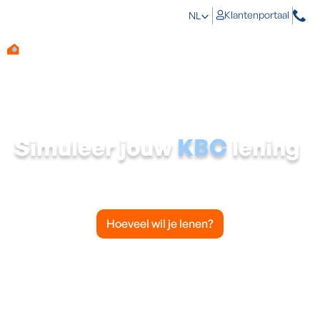
Klantenportaal
NL
Simuleer jouw
KBC
lening
Bereken hier hoeveel je kunt lenen en maandelijks moet
aflossen voor jouw vochtbestrijdsproject.
Hoeveel wil je lenen?