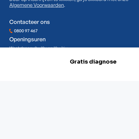
Algemene Voorwaarden
.
Contacteer ons
0800 97 467
Openingsuren
Weekdagen:
8u-12u en 13u-16u
Zaterdag:
Gesloten
Zondag:
Gesloten
BE 0478.977.882
Onze locaties
Zwevegem
Esserstraat 3,
8550 Zwevegem
+32 800 97 467
Gent
G. Crommenlaan 4 bus 0501,
9050 Gent
+ 32 92 33 32 82
Mechelen
Schaliënhoevedreef 20T,