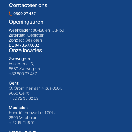
Contacteer ons
0800 97 467
Openingsuren
Weekdagen:
8u-12u en 13u-16u
Zaterdag:
Gesloten
Zondag:
Gesloten
BE 0478.977.882
Onze locaties
Zwevegem
Esserstraat 3,
8550 Zwevegem
+32 800 97 467
Gent
G. Crommenlaan 4 bus 0501,
9050 Gent
+ 32 92 33 32 82
Mechelen
Schaliënhoevedreef 20T,
2800 Mechelen
+ 32 15 41 18 10
Braine-l'Alleud