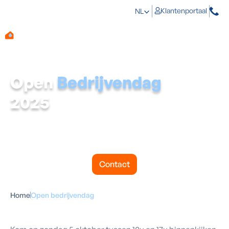
Klantenportaal
NL
Open
Bedrijvendag
2025
Contact
Home
Open bedrijvendag