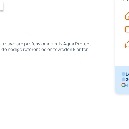
n
betrouwbare professional zoals Aqua Protect.
j de nodige referenties en tevreden klanten
L
2
4