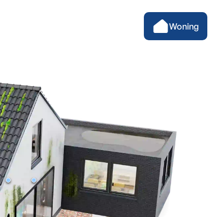
Woning
Mos op het dak en/of de gevel
Natte buitenmuur