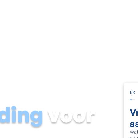
Vochtige muur
Natte kelder
Schimmel & condens
Voch
1
/
x
jding
voor
V
a
Wat
adv