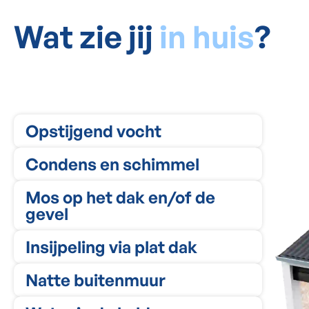
Wat zie jij
in huis
?
Opstijgend vocht
Condens en schimmel
Mos op het dak en/of de
gevel
Insijpeling via plat dak
Condens en schimm
Opstijgend vocht
Natte buitenmuur