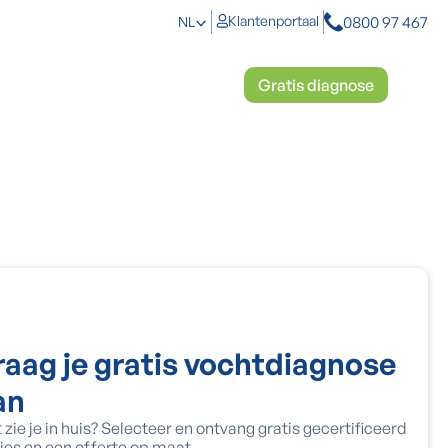
0800 97 467
Klantenportaal
NL
toplossingen
Mosbestrijding
Gratis diagnose
raag je gratis vochtdiagnose
an
 zie je in huis? Selecteer en ontvang gratis gecertificeerd
ies en een offerte op maat.