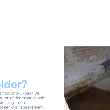
lder?
an tijd onbruikbaar. De
e muren of doorslaand vocht
plossing — een
of een drainagesysteem.