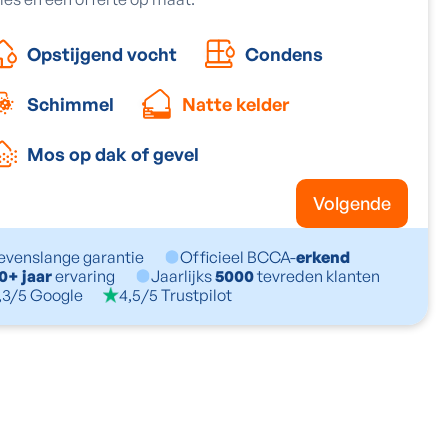
Opstijgend vocht
Condens
Schimmel
Natte kelder
Mos op dak of gevel
Volgende
evenslange garantie
Officieel BCCA-
erkend
0+ jaar
ervaring
Jaarlijks
5000
tevreden klanten
,3/5 Google
4,5/5 Trustpilot