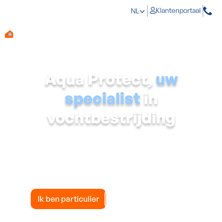
Klantenportaal
NL
Aqua Protect,
uw
specialist
in
vochtbestrijding
Kiezen voor Aqua Protect is kiezen voor een
betrouwbare, nationale speler in vochtbestrijding, met
vestigingen in heel België: Zwevegem, Gent, Mechelen,
Herstal en Braine-l'Alleud. Een gestructureerd bedrijf
dat inzet op innovatie en kwaliteit, voor woningen én
gebouwen.
Ik ben particulier
Ik ben professioneel