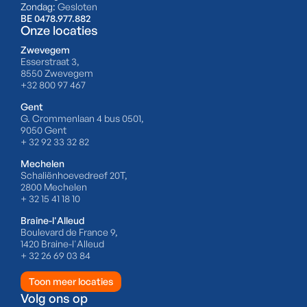
Zondag:
Gesloten
BE 0478.977.882
Onze locaties
Zwevegem
Esserstraat 3,
8550 Zwevegem
+32 800 97 467
Gent
G. Crommenlaan 4 bus 0501,
9050 Gent
+ 32 92 33 32 82
Mechelen
Schaliënhoevedreef 20T,
2800 Mechelen
+ 32 15 41 18 10
Braine-l'Alleud
Boulevard de France 9,
1420 Braine-l'Alleud
+ 32 26 69 03 84
Toon meer locaties
Volg ons op