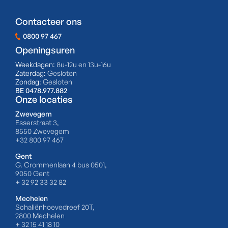
Contacteer ons
0800 97 467
Openingsuren
Weekdagen:
8u-12u en 13u-16u
Zaterdag:
Gesloten
Zondag:
Gesloten
BE 0478.977.882
Onze locaties
Zwevegem
Esserstraat 3,
8550 Zwevegem
+32 800 97 467
Gent
G. Crommenlaan 4 bus 0501,
9050 Gent
+ 32 92 33 32 82
Mechelen
Schaliënhoevedreef 20T,
2800 Mechelen
+ 32 15 41 18 10