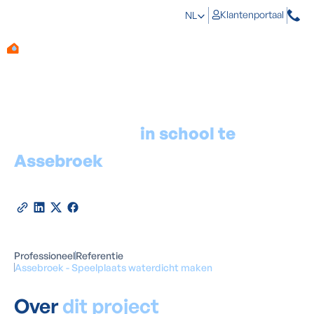
Klantenportaal
NL
Kelderdichting
in school te
Assebroek
2024
Deel deze referentie
Professioneel
Referentie
Assebroek - Speelplaats waterdicht maken
Over
dit project