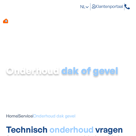
Klantenportaal
NL
Onderhoud
dak of gevel
Home
Service
Onderhoud dak gevel
Technisch
onderhoud
vragen