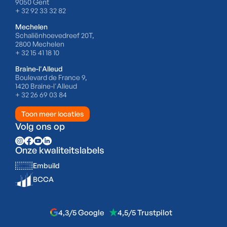
9050 Gent
+ 32 92 33 32 82
Mechelen
Schaliënhoevedreef 20T,
2800 Mechelen
+ 32 15 41 18 10
Braine-l'Alleud
Boulevard de France 9,
1420 Braine-l'Alleud
+ 32 26 69 03 84
Toon meer locaties
Volg ons op
Onze kwaliteitslabels
Embuild
BCCA
4,3/5 Google
4,5/5 Trustpilot