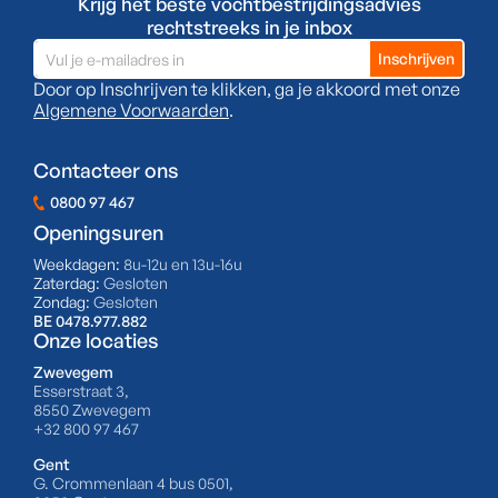
Krijg het beste vochtbestrijdingsadvies
rechtstreeks in je inbox
Door op Inschrijven te klikken, ga je akkoord met onze
Algemene Voorwaarden
.
Contacteer ons
0800 97 467
Openingsuren
Weekdagen:
8u-12u en 13u-16u
Zaterdag:
Gesloten
Zondag:
Gesloten
BE 0478.977.882
Onze locaties
Zwevegem
Esserstraat 3,
8550 Zwevegem
+32 800 97 467
Gent
G. Crommenlaan 4 bus 0501,