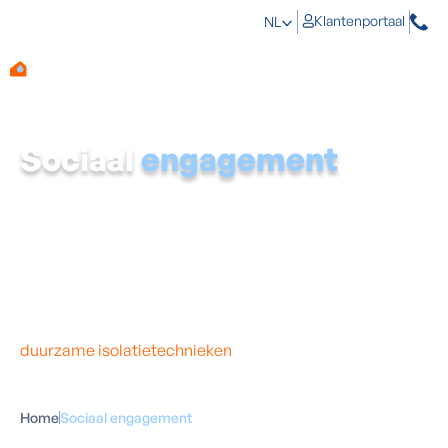
Klantenportaal
NL
Sociaal
engagement
Aqua Protect draagt het sociaal welzijn hoog in het
vaandel. We proberen ons als bedrijf dan ook positief en
actief te engageren door het ondersteunen van lokale
community-projecten en de keuze voor een
samenwerking met Belgische bedrijven.
Milieubewust door kleine inspanningen zoals
bijvoorbeeld het gebruik van gerecycleerd papier en
doorgedreven digitalisering maar ook zonnepanelen en
duurzame isolatietechnieken
als nevenactiviteiten van
Group Protect.
Home
Sociaal engagement