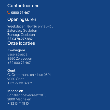
Contacteer ons
0800 97 467
Openingsuren
Weekdagen:
8u-12u en 13u-16u
Zaterdag:
Gesloten
Zondag:
Gesloten
BE 0478.977.882
Onze locaties
Zwevegem
Esserstraat 3,
8550 Zwevegem
+32 800 97 467
Gent
G. Crommenlaan 4 bus 0501,
9050 Gent
+ 32 92 33 32 82
Mechelen
Schaliënhoevedreef 20T,
2800 Mechelen
+ 32 15 41 18 10