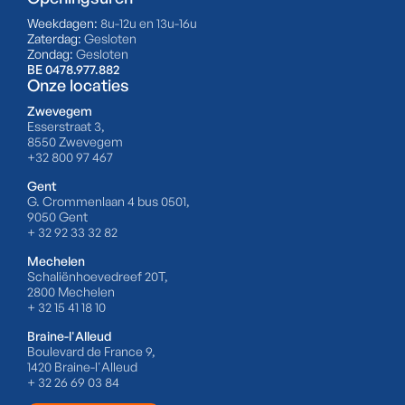
Weekdagen:
8u-12u en 13u-16u
Zaterdag:
Gesloten
Zondag:
Gesloten
BE 0478.977.882
Onze locaties
Zwevegem
Esserstraat 3,
8550 Zwevegem
+32 800 97 467
Gent
G. Crommenlaan 4 bus 0501,
9050 Gent
+ 32 92 33 32 82
Mechelen
Schaliënhoevedreef 20T,
2800 Mechelen
+ 32 15 41 18 10
Braine-l'Alleud
Boulevard de France 9,
1420 Braine-l'Alleud
+ 32 26 69 03 84