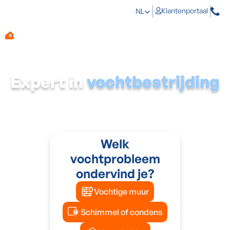
Klantenportaal
NL
Expert in
vochtbestrijding
Veel mensen leven met vocht in huis.
Alsof het normaal
is.
Dat is het niet. Het is oplosbaar.
Welk
vochtprobleem
ondervind je?
Vochtige muur
Schimmel of condens