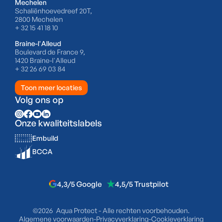
Mechelen
Schaliënhoevedreef 20T,
2800 Mechelen
+ 32 15 41 18 10
Braine-l'Alleud
Boulevard de France 9,
1420 Braine-l'Alleud
+ 32 26 69 03 84
Toon meer locaties
Volg ons op
Onze kwaliteitslabels
Embuild
BCCA
4,3/5 Google
4,5/5 Trustpilot
©2026 Aqua Protect - Alle rechten voorbehouden.
Algemene voorwaarden
-
Privacyverklaring
-
Cookieverklaring