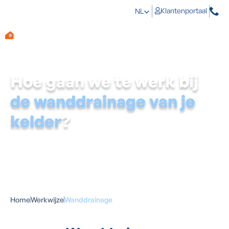
Klantenportaal
NL
Hoe gaan we te werk bij
de wanddrainage van je
kelder
?
Om je kelder maximaal waterdicht te maken,
combineren we een vloer- of randdrainage vaak met een
aanvullende
wanddrainage
. Zo krijgt binnendringend
water langs geen enkele kant nog een kans. Hoe een
wanddrainage in zijn werk gaat, leggen we hieronder uit.
Home
Werkwijze
Wanddrainage