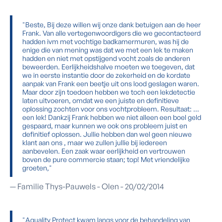
"Beste, Bij deze willen wij onze dank betuigen aan de heer
Frank. Van alle vertegenwoordigers die we gecontacteerd
hadden ivm met vochtige badkamermuren, was hij de
enige die van mening was dat we met een lek te maken
hadden en niet met opstijgend vocht zoals de anderen
beweerden. Eerlijkheidshalve moeten we toegeven, dat
we in eerste instantie door de zekerheid en de kordate
aanpak van Frank een beetje uit ons lood geslagen waren.
Maar door zijn toedoen hebben we toch een lekdetectie
laten uitvoeren, omdat we een juiste en definitieve
oplossing zochten voor ons vochtprobleem. Resultaat: …
een lek! Dankzij Frank hebben we niet alleen een boel geld
gespaard, maar kunnen we ook ons probleem juist en
definitief oplossen. Jullie hebben dan wel geen nieuwe
klant aan ons , maar we zullen jullie bij iedereen
aanbevelen. Een zaak waar eerlijkheid en vertrouwen
boven de pure commercie staan; top! Met vriendelijke
groeten,"
— Familie Thys-Pauwels - Olen - 20/02/2014
"Aquality Protect kwam langs voor de behandeling van