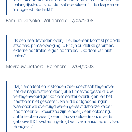
belangrijkste; ons condensatieprobleem in de slaapkamer
is opgelost. Bedankt!"
Familie Derycke - Willebroek - 17/06/2008
"Ik ben heel tevreden over jullie. Iedereen komt stipt op de
afspraak, prima opvolging,... Er zijn duidelijke garanties,
externe controles, eigen controles,... kortom kan niet
beter."
Mevrouw Lietaert - Berchem - 19/04/2008
"Mijn architect en ik stonden zeer sceptisch tegenover
het drainagesysteem door jullie firma voorgesteld. Uw
vertegenwoordiger kon ons echter overtuigen, en het
heeft ons niet gespeten. Na al die ontgoochelingen,
waardoor we overtuigd waren geraakt dat onze kelder
nooit meer bruikbaar zou zijn, eindelijk een oplossing.
Jullie hebben waarlijk een nieuwe kelder in onze kelder
gebouwd! Dit systeem getuigt van vakmanschap en visie.
Hoedje af."