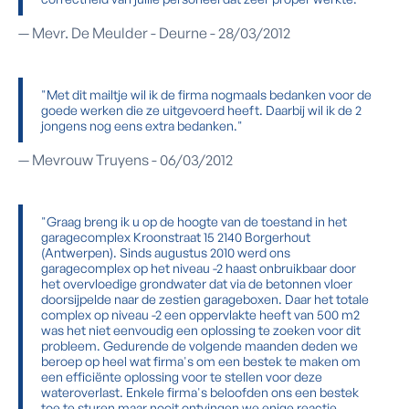
— Mevr. De Meulder - Deurne - 28/03/2012
"Met dit mailtje wil ik de firma nogmaals bedanken voor de
goede werken die ze uitgevoerd heeft. Daarbij wil ik de 2
jongens nog eens extra bedanken."
— Mevrouw Truyens - 06/03/2012
"Graag breng ik u op de hoogte van de toestand in het
garagecomplex Kroonstraat 15 2140 Borgerhout
(Antwerpen). Sinds augustus 2010 werd ons
garagecomplex op het niveau -2 haast onbruikbaar door
het overvloedige grondwater dat via de betonnen vloer
doorsijpelde naar de zestien garageboxen. Daar het totale
complex op niveau -2 een oppervlakte heeft van 500 m2
was het niet eenvoudig een oplossing te zoeken voor dit
probleem. Gedurende de volgende maanden deden we
beroep op heel wat firma's om een bestek te maken om
een efficiënte oplossing voor te stellen voor deze
wateroverlast. Enkele firma's beloofden ons een bestek
toe te sturen maar nooit ontvingen we enige reactie.