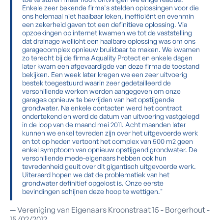
Enkele zeer bekende firma's stelden oplossingen voor die
ons helemaal niet haalbaar leken, inefficiënt en evenmin
een zekerheid gaven tot een definitieve oplossing. Via
opzoekingen op internet kwamen we tot de vaststelling
dat drainage wellicht een haalbare oplossing was om ons
garagecomplex opnieuw bruikbaar te maken. We kwamen
zo terecht bij de firma Aquality Protect en enkele dagen
later kwam een afgevaardigde van deze firma de toestand
bekijken. Een week later kregen we een zeer uitvoerig
bestek toegestuurd waarin zeer gedetailleerd de
verschillende werken werden aangegeven om onze
garages opnieuw te bevrijden van het opstijgende
grondwater. Na enkele contacten werd het contract
ondertekend en werd de datum van uitvoering vastgelegd
in de loop van de maand mei 2011. Acht maanden later
kunnen we enkel tevreden zijn over het uitgevoerde werk
en tot op heden vertoont het complex van 500 m2 geen
enkel symptoom van opnieuw opstijgend grondwater. De
verschillende mede-eigenaars hebben ook hun
tevredenheid geuit over dit gigantisch uitgevoerde werk.
Uiteraard hopen we dat de problematiek van het
grondwater definitief opgelost is. Onze eerste
bevindingen schijnen deze hoop te wettigen."
— Vereniging van Eigenaars Kroonstraat 15 - Borgerhout -
15/02/2012