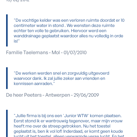
"De vochtige kelder was een verloren ruimte doordat er 10
centimeter water in stond . We wensten deze ruimte
echter ten volle te gebruiken. Hiervoor werd een
wanddrainage geplaatst waardoor alles nu volledig in orde
is!"
Familie Taelemans - Mol - 01/07/2010
"De werken werden snel en zorgvuldig uitgevoerd
waarvoor dank. Ik zal jullie zeker aan vrienden en
kennissen aanraden."
De heer Peeters - Antwerpen - 29/06/2009
"Jullie firma is bij ons een 'Junior WTW' komen plaatsen.
Eerst stond ik er wantrouwig tegenover, maar mijn vrouw
heeft me over de streep getrokken. Nu het toestel
geplaatst is, ben ik vol lof! Inderdaad, er komt geen koude
lucht uit het toestel, alleen verwarmde verse lucht. En het