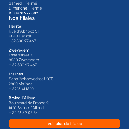
Samedi :
Fermé
Dimanche :
Fermé
BE 0478.977.882
Nos filiales
Herstal
Rue d'Abhooz 31,
4040 Herstal
+32 800 97 467
Zwevegem
Esserstraat 3,
8550 Zwevegem
+ 32 800 97 467
Malines
Schaliënhoevedreef 20T,
2800 Malines
+ 32 15 41 18 10
Braine-l'Alleud
Boulevard de France 9,
1420 Braine-l'Alleud
+ 32 26 69 03 84
Voir plus de filiales