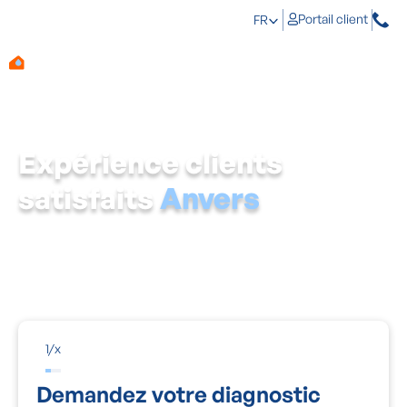
Portail client
FR
Expérience clients
satisfaits
Anvers
Aqua Protect traite la cause, pas seulement la tache. Un
expert agréé se déplace gratuitement, mesure le taux
d'humidité dans vos murs et vous dit exactement ce
qu'il en est.
1
/
x
Demandez votre diagnostic