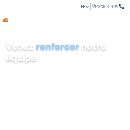
Portail client
FR
Venez
renforcer
notre
équipe
Notre forte culture d'entreprise est le véritable moteur
de notre croissance.
Nous vous offrons un cadre de travail stable et bien
structuré. Chez nous, l'accompagnement va de pair
avec une vraie reconnaissance, une rémunération juste
et des formations continues. Vous avez tout l'espace
pour vous développer. Vous recevez les opportunités
nécessaires pour exploiter vos points forts et
perfectionner vos compétences là où c'est utile.
Envie de rejoindre notre équipe ?