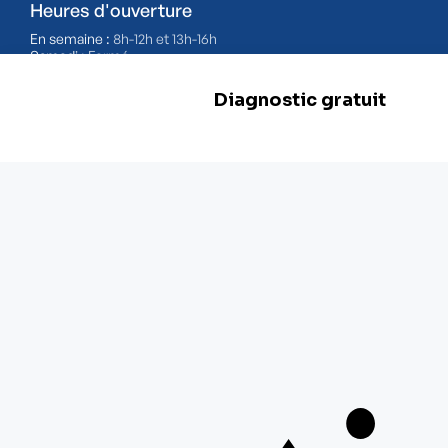
Heures d'ouverture
En semaine :
8h-12h et 13h-16h
Samedi :
Fermé
Dimanche :
Fermé
BE 0478.977.882
Nos filiales
Herstal
Rue d'Abhooz 31,
4040 Herstal
+32 800 97 467
Zwevegem
Esserstraat 3,
8550 Zwevegem
+ 32 800 97 467
Malines
Schaliënhoevedreef 20T,
2800 Malines
+ 32 15 41 18 10
Braine-l'Alleud
Boulevard de France 9,
1420 Braine-l'Alleud
+ 32 26 69 03 84