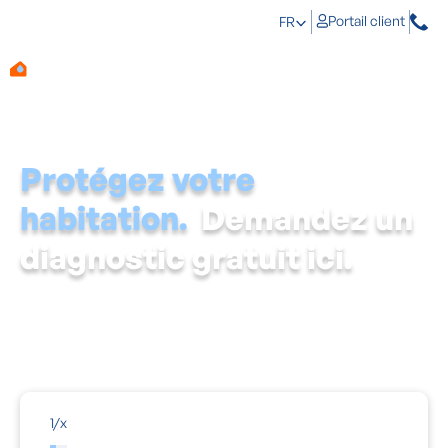
Portail client
FR
Protégez votre
habitation.
Demandez un
diagnostic gratuit ici.
En premier lieu, il faut rechercher les causes des
problèmes d'humidité. Remplissez ce formulaire et
votre expert
régional se fera un plaisir de vous rendre
visite pour un diagnostic gratuit.
1
/
x