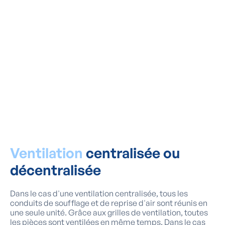
"Depuis notre système de
ventilation, le problème
d'humidité a disparu comme
neige au soleil. L'installation
s'est également déroulée sans
problème."
Famille Matagne - Ciney
Ventilation
centralisée ou
décentralisée
Dans le cas d'une ventilation centralisée, tous les
conduits de soufflage et de reprise d'air sont réunis en
une seule unité. Grâce aux grilles de ventilation, toutes
les pièces sont ventilées en même temps. Dans le cas