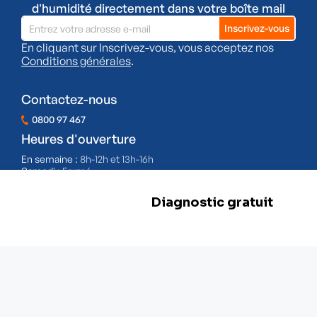
d'humidité directement dans votre boîte mail
En cliquant sur Inscrivez-vous, vous acceptez nos
Conditions générales
.
Contactez-nous
0800 97 467
Heures d'ouverture
En semaine :
8h-12h et 13h-16h
Samedi :
Fermé
Dimanche :
Fermé
BE 0478.977.882
Nos filiales
Herstal
Rue d'Abhooz 31,
4040 Herstal
+32 800 97 467
Zwevegem
Esserstraat 3,
8550 Zwevegem