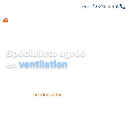
Portail client
FR
Spécialiste agréé
en
ventilation
Beaucoup de gens ne font pas attention à une bonne
ventilation de leur maison, ce qui peut provoquer des
problèmes d'humidité.
Lorsque la ventilation est
mauvaise, la
condensation
peut à peine sortir de la
maison, ce qui signifie qu'elle commence à se déposer
sur les murs. Cela est non seulement nuisible pour votre
maison, mais aussi pour votre santé.
Aqua Protect est un spécialiste reconnu dans
l'installation de systèmes de ventilation de haute
qualité
.