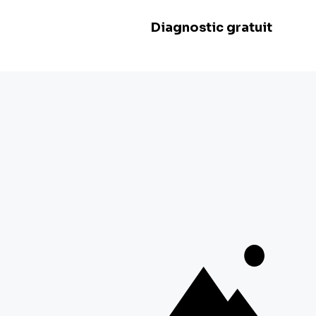
Dimanche :
Fermé
BE 0478.977.882
Nos filiales
Herstal
Rue d'Abhooz 31,
4040 Herstal
+32 800 97 467
Zwevegem
Esserstraat 3,
8550 Zwevegem
+ 32 800 97 467
Malines
Schaliënhoevedreef 20T,
2800 Malines
+ 32 15 41 18 10
Braine-l'Alleud
Boulevard de France 9,
1420 Braine-l'Alleud
+ 32 26 69 03 84
Voir plus de filiales
Suivez-nous