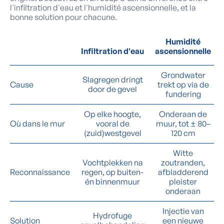
l'infiltration d'eau et l'humidité ascensionnelle, et la
bonne solution pour chacune.
Humidité
Infiltration d'eau
ascensionnelle
Grondwater
Slagregen dringt
Cause
trekt op via de
door de gevel
fundering
Op elke hoogte,
Onderaan de
Où dans le mur
vooral de
muur, tot ± 80–
(zuid)westgevel
120 cm
Witte
Vochtplekken na
zoutranden,
Reconnaissance
regen, op buiten-
afbladderend
én binnenmuur
pleister
onderaan
Injectie van
Hydrofuge
Solution
een nieuwe