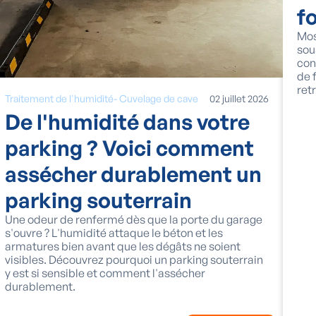
f
Mos
sou
con
de 
ret
Traitement de l'humidité
-
Cuvelage de cave
02
juillet
2026
De l'humidité dans votre
parking ? Voici comment
assécher durablement un
parking souterrain
Une odeur de renfermé dès que la porte du garage
s'ouvre ? L'humidité attaque le béton et les
armatures bien avant que les dégâts ne soient
visibles. Découvrez pourquoi un parking souterrain
y est si sensible et comment l'assécher
durablement.