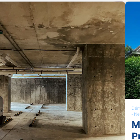
Dém
-
Ne
M
P