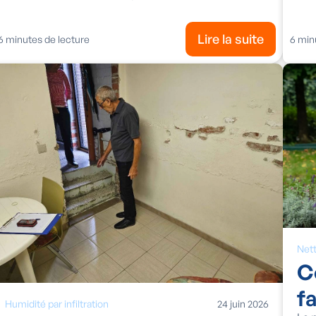
Lire la suite
6
minutes de lecture
6
minu
Net
C
f
Humidité par infiltration
24
juin
2026