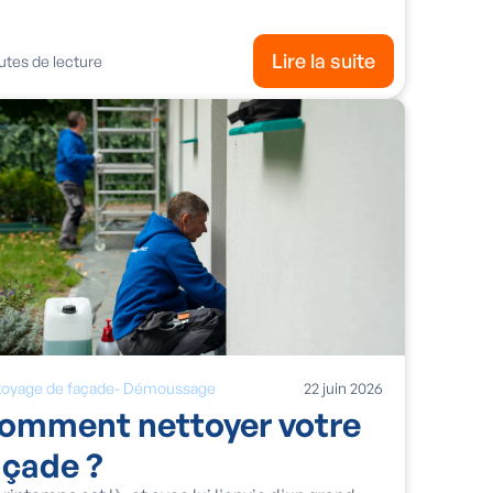
Lire la suite
tes de lecture
toyage de façade
-
Démoussage
22
juin
2026
omment nettoyer votre
açade ?