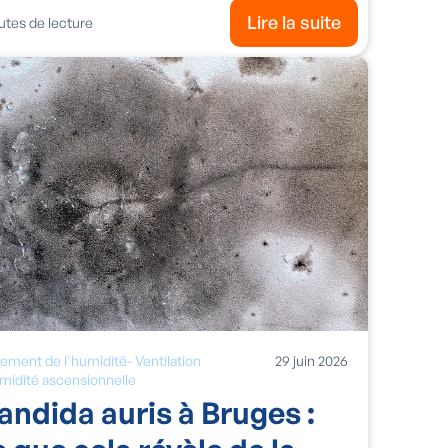
Lire la suite
tes de lecture
tement de l'humidité
-
Ventilation
29
juin
2026
midité ascensionnelle
andida auris à Bruges :