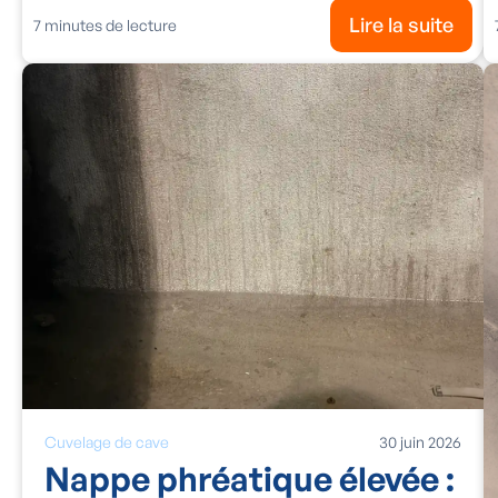
Lire la suite
7
minutes de lecture
Cuvelage de cave
30
juin
2026
Nappe phréatique élevée :