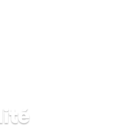
mide
Cave humide
Moisissures & condensation
Solutions 
ité