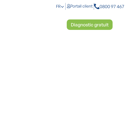
0800 97 467
Portail client
FR
anti-humidité
Démoussage
Diagnostic gratuit