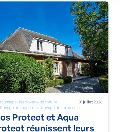
oussage
-
Nettoyage de toiture
01
juillet
2026
ttoyage de façade
-
Nettoyage de terrasse
os Protect et Aqua
rotect réunissent leurs