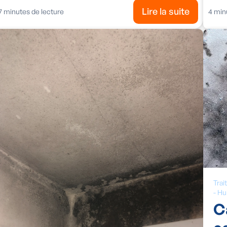
Lire la suite
7
minutes de lecture
4
minu
Trai
-
Hu
C