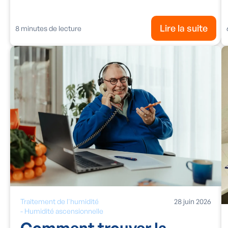
Lire la suite
8
minutes de lecture
Traitement de l'humidité
28
juin
2026
-
Humidité ascensionnelle
Comment trouver la