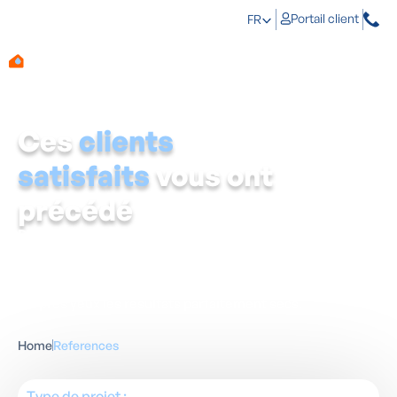
Portail client
FR
Ces
clients
satisfaits
vous ont
précédé
D'abord voir pour croire ?
Tout à fait.
Découvrez
comment nous avons résolu définitivement le problème
d'humidité de nombreuses familles.
Lisez les expériences de nos clients et constatez de vos
propres yeux les résultats parfaitement secs.
Home
References
Type de projet :