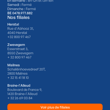
En semaine :
8h-12h et 13h-16h
Samedi :
Fermé
Dimanche :
Fermé
BE 0478.977.882
Nos filiales
Herstal
Rue d'Abhooz 31,
4040 Herstal
+32 800 97 467
Zwevegem
Esserstraat 3,
8550 Zwevegem
+ 32 800 97 467
Malines
Schaliënhoevedreef 20T,
2800 Malines
+ 32 15 41 18 10
Braine-l'Alleud
Boulevard de France 9,
1420 Braine-l'Alleud
+ 32 26 69 03 84
Voir plus de filiales