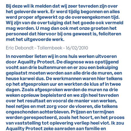
Bij deze wil ik melden dat wij zeer tevreden zijn over
het geleverde werk. Er werd tijdig begonnen en alles
werd proper afgewerkt op de overeengekomen tijd.
Wij zijn van de overtuiging dat het goede ook vermeld
mag worden. U mag dan ook met onze groeten het
personeel dat hiervoor bij ons geweest is, feliciteren
met het uitgevoerde werk.
Eric Debondt - Tollembeek - 16/02/2010
In november lieten wij in ons huis werken uitvoeren
door Aquality Protect. De diagnose was opstijgend
vocht aan drie buitenmuren en er zou een bekuiping
geplaatst moeten worden aan alle drie de muren, een
heuse karwei dus. De werkmannen waren hier telkens
op het afgesproken uur en werkten de klus af in twee
dagen. Zoals afgesproken werden de muren na drie
weken opnieuw bepleisterd en we zijn heel tevreden
over het resultaat en vooral de manier van werken,
heel netjes en met zorg voor de vloeren, die telkens
ongeschonden achterbleven. Prijzen en termijnen
werden gerespecteerd, zoals het hoort, en het proces
van vaststelling tot oplevering verliep heel vlot. Ik zou
Aquality Protect zeke aanraden aan familie en