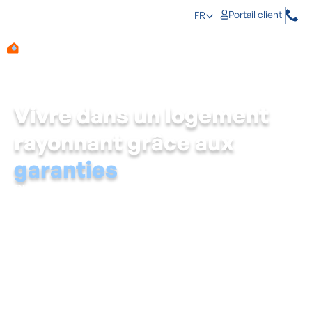
Portail client
FR
Vivre dans un logement
rayonnant grâce aux
garanties
Chez Aqua Protect, nous investissons en permanence
dans la formation de nos spécialistes en matière de
démoussage de toiture
et de
nettoyage de façade
. Ainsi,
nous garantissons à nos clients le meilleur traitement
possible pour leur habitation. Cette expertise en
nettoyage de toitures et de façades se traduit par des
garanties allant jusqu'à 10 ans pour le coating de toitures.