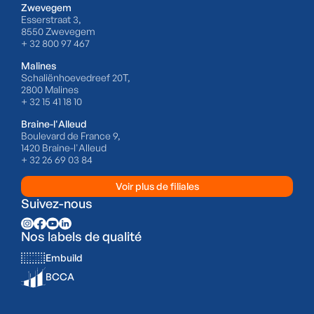
Zwevegem
Esserstraat 3,
8550 Zwevegem
+ 32 800 97 467
Malines
Schaliënhoevedreef 20T,
2800 Malines
+ 32 15 41 18 10
Braine-l'Alleud
Boulevard de France 9,
1420 Braine-l'Alleud
+ 32 26 69 03 84
Voir plus de filiales
Suivez-nous
Nos labels de qualité
Embuild
BCCA