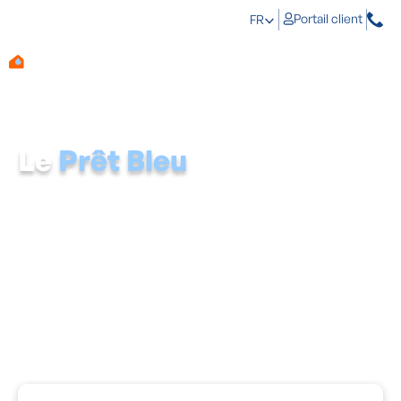
Portail client
FR
Le
Prêt Bleu
Tout le monde a droit à un logement sain et sûr. Traiter
structurellement les problèmes d'humidité et de
mousses représente donc un investissement précieux
pour votre santé et votre confort de vie. Avec le Prêt
Bleu d'Aqua Protect, cet investissement devient très
simple.
Attention, emprunter de l'argent coûte aussi de
l'argent.