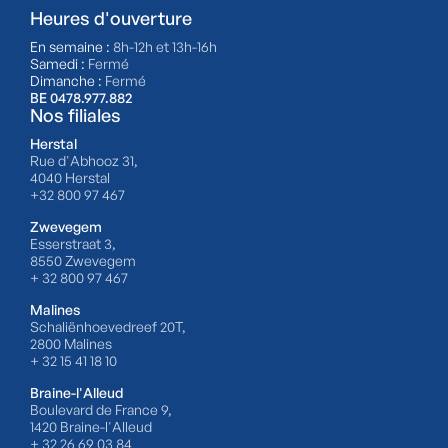
Heures d'ouverture
En semaine :
8h-12h et 13h-16h
Samedi :
Fermé
Dimanche :
Fermé
BE 0478.977.882
Nos filiales
Herstal
Rue d'Abhooz 31,
4040 Herstal
+32 800 97 467
Zwevegem
Esserstraat 3,
8550 Zwevegem
+ 32 800 97 467
Malines
Schaliënhoevedreef 20T,
2800 Malines
+ 32 15 41 18 10
Braine-l'Alleud
Boulevard de France 9,
1420 Braine-l'Alleud
+ 32 26 69 03 84