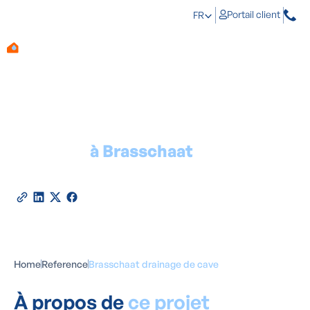
Portail client
FR
Drainage
à Brasschaat
2026
Partagez cette référence
Home
Reference
Brasschaat drainage de cave
À propos de
ce projet