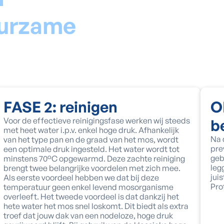
uurzame
FASE 2: reinigen
O
Voor de effectieve reinigingsfase werken wij steeds
b
met heet water i.p.v. enkel hoge druk. Afhankelijk
Na 
van het type pan en de graad van het mos, wordt
pre
een optimale druk ingesteld. Het water wordt tot
geb
minstens 70°C opgewarmd. Deze zachte reiniging
leg
brengt twee belangrijke voordelen met zich mee.
jui
Als eerste voordeel hebben we dat bij deze
Pro
temperatuur geen enkel levend mosorganisme
overleeft. Het tweede voordeel is dat dankzij het
hete water het mos snel loskomt. Dit biedt als extra
troef dat jouw dak van een nodeloze, hoge druk