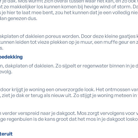
 je dak. Mos wurmt zich overal tussen waar het kan, en zo ook
at ze makkelijker los kunnen komen bij hevige wind of storm. D
je hier te laat mee bent, zou het kunnen dat je een volledig ni
 dan genezen dus.
kplaten of dakleien poreus worden. Door deze kleine gaatjes 
nen leiden tot vieze plekken op je muur, een muffe geur en ze
s.
kbedekking
 dakplaten of dakleien. Zo sijpelt er regenwater binnen in je da
evolg.
erdoor krijgt je woning een onverzorgde look. Het ontmossen van 
, ziet je dak er terug als nieuw uit. Zo stijgt je woning meteen i
h verder verspreid naar je dakgoot. Mos zorgt vervolgens voor v
e regenbuien is de kans groot dat het mos in je dakgoot losko
teruit