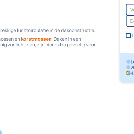
brekkige luchtcirculatie in de dakconstructie.
 mossen en
korstmossen
. Daken in een
 zonlicht zien, zijn hier extra gevoelig voor.
L
2
4
n