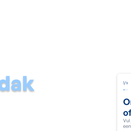
Vochtige muur
Natte kelder
Schimmel & condens
Voch
dak
1
/
x
O
o
Vul
van vocht- en mos.
een