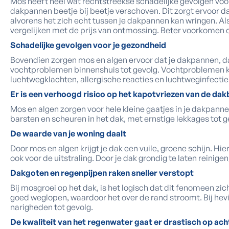
Mos heeft heel wat rechtstreekse schadelijke gevolgen voor
dakpannen beetje bij beetje verschoven. Dit zorgt ervoor d
alvorens het zich echt tussen je dakpannen kan wringen. Als 
vergelijken met de prijs van ontmossing. Beter voorkomen
Schadelijke gevolgen voor je gezondheid
Bovendien zorgen mos en algen ervoor dat je dakpannen, da
vochtproblemen binnenshuis tot gevolg. Vochtproblemen kun
luchtwegklachten, allergische reacties en luchtweginfectie
Er is een verhoogd risico op het kapotvriezen van de da
Mos en algen zorgen voor hele kleine gaatjes in je dakpannen,
barsten en scheuren in het dak, met ernstige lekkages tot g
De waarde van je woning daalt
Door mos en algen krijgt je dak een vuile, groene schijn. Hi
ook voor de uitstraling. Door je dak grondig te laten reinigen
Dakgoten en regenpijpen raken sneller verstopt
Bij mosgroei op het dak, is het logisch dat dit fenomeen zic
goed weglopen, waardoor het over de rand stroomt. Bij hevig
narigheden tot gevolg.
De kwaliteit van het regenwater gaat er drastisch op ach