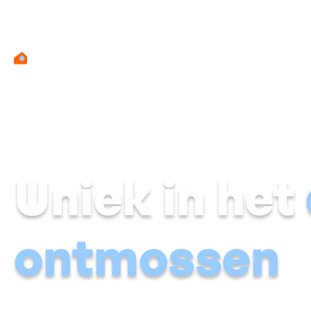
Uniek in het
ontmossen
Bij Aqua Protect zijn we gespeciailseerd in het bestrijden 