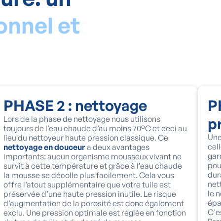
onnel et
PHASE 2 : nettoyage
P
Lors de la phase de nettoyage nous utilisons
p
toujours de l’eau chaude d’au moins 70°C et ceci au
Une
lieu du nettoyeur haute pression classique. Ce
cel
nettoyage en douceur
a deux avantages
gar
importants: aucun organisme mousseux vivant ne
pou
survit à cette température et grâce à l’eau chaude
dur
la mousse se décolle plus facilement. Cela vous
net
offre l’atout supplémentaire que votre tuile est
le 
préservée d’une haute pression inutile. Le risque
épa
d’augmentation de la porosité est donc également
C'e
exclu. Une pression optimale est réglée en fonction