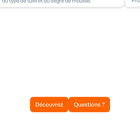
Pro
du type de tuile et du degré de mousse.
Découvrez
Questions ?