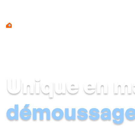
Mur hu
Unique en m
démoussage 
Chez Aqua Protect, nous sommes spécialisés dans le trait