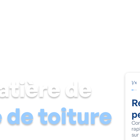
mide
Cave humide
Moisissures & condensation
Solutions 
atière de
1
/
x
R
de toiture
p
Com
rap
ement de l'humidité et des mousses.
sur