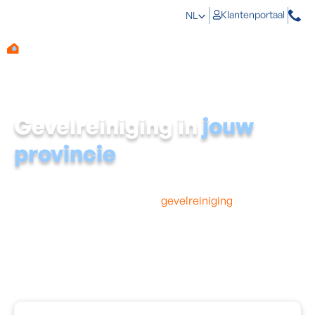
Klantenportaal
NL
Gevelreiniging in
jouw
provincie
Op zoek naar een
expert in jouw provincie
? Aqua
Protect is gespecialiseerd in
gevelreiniging
bij jou in de
buurt. Ons ervaren team op de baan komt graag bij je
langs om de mosproblemen op je gevel grondig te
analyseren. Daarnaast reinigen we niet alleen je gevel
maar beschermen we hem ook, wat een blijvend
resultaat geeft. Aqua Protect is actief in alle Vlaamse
provincies, inclusief de provincie waar jij woont!