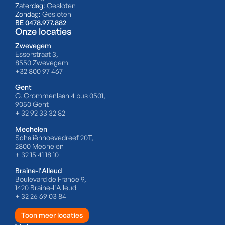
Zaterdag:
Gesloten
Zondag:
Gesloten
BE 0478.977.882
Onze locaties
Zwevegem
Esserstraat 3,
8550 Zwevegem
+32 800 97 467
Gent
G. Crommenlaan 4 bus 0501,
9050 Gent
+ 32 92 33 32 82
Mechelen
Schaliënhoevedreef 20T,
2800 Mechelen
+ 32 15 41 18 10
Braine-l'Alleud
Boulevard de France 9,
1420 Braine-l'Alleud
+ 32 26 69 03 84
Toon meer locaties