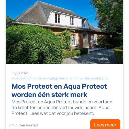
01
juli
2026
Mosbestrijding
-
Dakreiniging
-
Gevelreiniging
-
Terrasreiniging
Mos Protect en Aqua Protect
worden één sterk merk
Mos Protect en Aqua Protect bundelen voortaan
de krachten onder één vertrouwde naam: Aqua
Protect. Lees wat dat voor jou betekent.
Lees meer
3
minuten leestijd