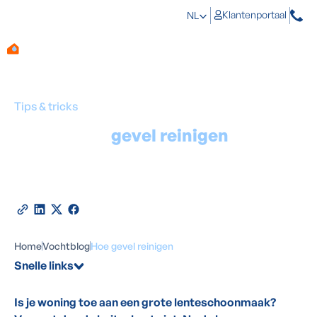
Klantenportaal
NL
Tips & tricks
Hoe best je
gevel reinigen
?
Door
Michaël Flamée
-
Expert in mos- en
vochtbestrijding
22
juni
2026
•
2
minuten leestijd
Deel deze blog
Home
Vochtblog
Hoe gevel reinigen
Snelle links
Is je woning toe aan een grote lenteschoonmaak?