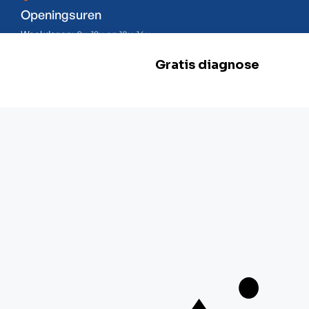
Openingsuren
Weekdagen:
8u-12u en 13u-16u
Zaterdag:
Gesloten
Zondag:
Gesloten
BE 0478.977.882
Onze locaties
Zwevegem
Esserstraat 3,
8550 Zwevegem
+32 800 97 467
Gent
G. Crommenlaan 4 bus 0501,
9050 Gent
+ 32 92 33 32 82
Mechelen
Schaliënhoevedreef 20T,
2800 Mechelen
+ 32 15 41 18 10
Braine-l'Alleud
Boulevard de France 9,
1420 Braine-l'Alleud
+ 32 26 69 03 84