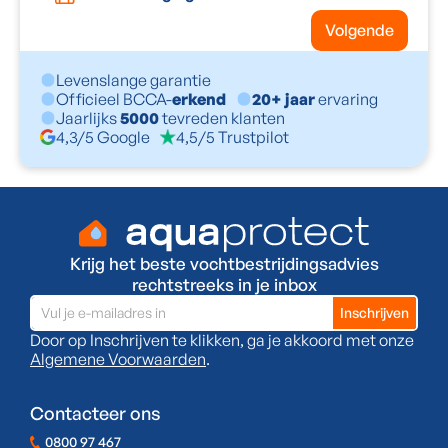
Volgende
Levenslange garantie
Officieel BCCA-
erkend
20+ jaar
ervaring
Jaarlijks
5000
tevreden klanten
4,3/5 Google
4,5/5 Trustpilot
Krijg het beste vochtbestrijdingsadvies
rechtstreeks in je inbox
Door op Inschrijven te klikken, ga je akkoord met onze
Algemene Voorwaarden
.
Contacteer ons
0800 97 467