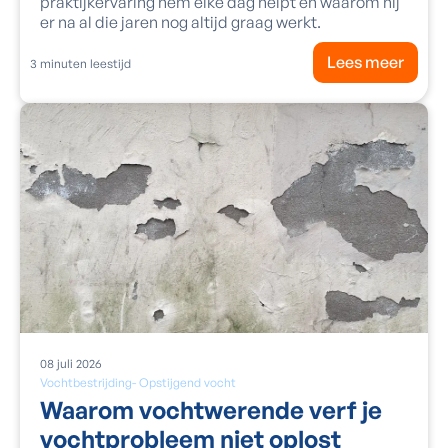
praktijkervaring hem elke dag helpt en waarom hij
er na al die jaren nog altijd graag werkt.
Lees meer
3
minuten leestijd
08
juli
2026
Vochtbestrijding
-
Opstijgend vocht
Waarom vochtwerende verf je
vochtprobleem niet oplost