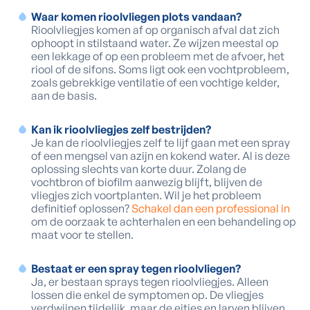
Waar komen rioolvliegen plots vandaan?
Rioolvliegjes komen af op organisch afval dat zich
ophoopt in stilstaand water. Ze wijzen meestal op
een lekkage of op een probleem met de afvoer, het
riool of de sifons. Soms ligt ook een vochtprobleem,
zoals gebrekkige ventilatie of een vochtige kelder,
aan de basis.
Kan ik rioolvliegjes zelf bestrijden?
Je kan de rioolvliegjes zelf te lijf gaan met een spray
of een mengsel van azijn en kokend water. Al is deze
oplossing slechts van korte duur. Zolang de
vochtbron of biofilm aanwezig blijft, blijven de
vliegjes zich voortplanten. Wil je het probleem
definitief oplossen?
Schakel dan een professional in
om de oorzaak te achterhalen en een behandeling op
maat voor te stellen.
Bestaat er een spray tegen rioolvliegen?
Ja, er bestaan sprays tegen rioolvliegjes. Alleen
lossen die enkel de symptomen op. De vliegjes
verdwijnen tijdelijk, maar de eitjes en larven blijven