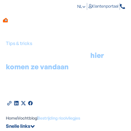
Klantenportaal
NL
Tips & tricks
Rioolvliegjes bestrijden:
hier
komen ze vandaan
en hier hebben
ze een hekel aan
Door
Marino Haeck
-
Expert in vochtbestrijding
14
juni
2026
•
6
minuten leestijd
Deel deze blog
Home
Vochtblog
Bestrijding rioolvliegjes
Snelle links