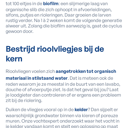
tot 100 eitjes in de
biofilm
: een slijmerige laag van
organische slib die zich ophoopt in afvoerleidingen,
sifons, putjes en rioleringen. Daar groeien de larven
rustig verder. Na 1 à 2 weken komt de volgende generatie
alweer uit. Zolang die biofilm aanwezig is, gaat de cyclus
gewoon door.
Bestrijd rioolvliegjes bij de
kern
Rioolvliegen voelen zich
aangetrokken tot organisch
materiaal in stilstaand water
. Dat is meteen ook de
reden waarom je ze meestal in de buurt van een lavabo,
douche of afvoerputje ziet. Is dat het geval bij jou? Laat
je loodgieter dan controleren of er ergens een probleem
zit bij de riolering.
Duiken de vliegjes vooral op in de
kelder
? Dan sijpelt er
waarschijnlijk grondwater binnen via kieren of poreuze
muren. Onze vochtexpert onderzoekt waar het vocht in
je kelder vandaan komt en stelt een oplossing op maat