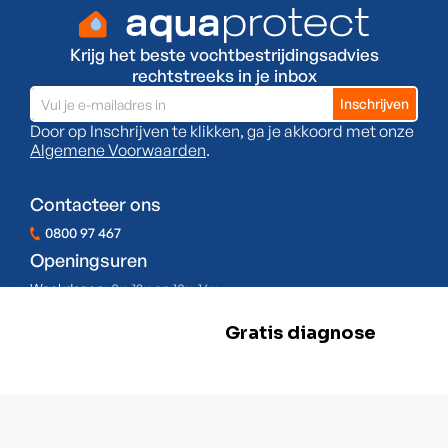
Krijg het beste vochtbestrijdingsadvies
rechtstreeks in je inbox
Door op Inschrijven te klikken, ga je akkoord met onze
Algemene Voorwaarden
.
Contacteer ons
0800 97 467
Openingsuren
Weekdagen:
8u-12u en 13u-16u
Zaterdag:
Gesloten
Zondag:
Gesloten
BE 0478.977.882
Onze locaties
Zwevegem
Esserstraat 3,
8550 Zwevegem
+32 800 97 467