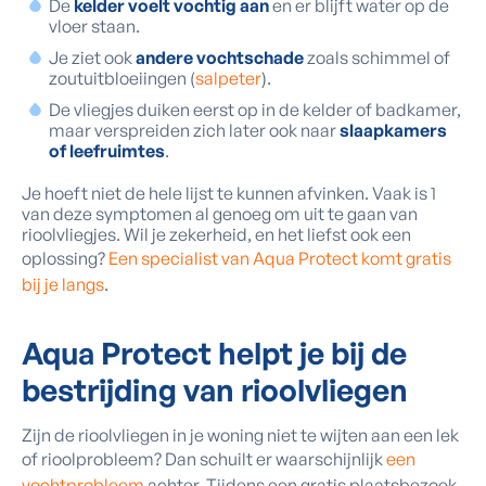
De
kelder voelt vochtig aan
en er blijft water op de
vloer staan.
Je ziet ook
andere vochtschade
zoals schimmel of
zoutuitbloeiingen (
salpeter
).
De vliegjes duiken eerst op in de kelder of badkamer,
maar verspreiden zich later ook naar
slaapkamers
of leefruimtes
.
Je hoeft niet de hele lijst te kunnen afvinken. Vaak is 1
van deze symptomen al genoeg om uit te gaan van
rioolvliegjes. Wil je zekerheid, en het liefst ook een
oplossing?
Een specialist van Aqua Protect komt gratis
bij je langs
.
Aqua Protect helpt je bij de
bestrijding van rioolvliegen
Zijn de rioolvliegen in je woning niet te wijten aan een lek
of rioolprobleem? Dan schuilt er waarschijnlijk
een
vochtprobleem
achter. Tijdens een gratis plaatsbezoek