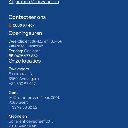
Algemene Voorwaarden
.
Contacteer ons
0800 97 467
Openingsuren
Weekdagen:
8u-12u en 13u-16u
Zaterdag:
Gesloten
Zondag:
Gesloten
BE 0478.977.882
Onze locaties
Zwevegem
Esserstraat 3,
8550 Zwevegem
+32 800 97 467
Gent
G. Crommenlaan 4 bus 0501,
9050 Gent
+ 32 92 33 32 82
Mechelen
Schaliënhoevedreef 20T,
2800 Mechelen