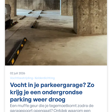
02
juli
2026
Vochtbestrijding
-
Kelderdichting
Vocht in je parkeergarage? Zo
krijg je een ondergrondse
parking weer droog
Een muffe geur die je tegemoetkomt zodra de
garagepoort opengaat? Ontdek waarom een