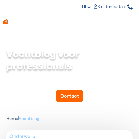
Klantenportaal
NL
Vochtblog voor
professionals
Praktische kennis over vocht, schimmel en ventilatie —
geschreven voor professionals, syndici en
vastgoedbeheerders.
Contact
Home
Vochtblog
Onderwerp: