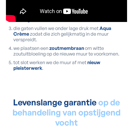
muur weg.
net boven de vloer boren we een
horizontale rij
kleine gaten
.
die gaten vullen we onder lage druk met
Aqua
Crème
zodat die zich gelijkmatig in de muur
verspreidt.
we plaatsen een
zoutmembraan
om witte
zoutuitbloeiing op de nieuwe muur te voorkomen.
tot slot werken we de muur af met
nieuw
pleisterwerk
.
Levenslange garantie
op de
behandeling van opstijgend
vocht