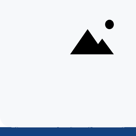
2800 Mechelen
+ 32 15 41 18 10
Braine-l'Alleud
Boulevard de France 9,
1420 Braine-l'Alleud
+ 32 26 69 03 84
Toon meer locaties
Volg ons op
Onze kwaliteitslabels
Embuild
BCCA
4,3/5 Google
4,5/5 Trustpilot
©2026 Aqua Protect - Alle rechten voorbehouden.
Algemene voorwaarden
-
Privacyverklaring
-
Cookieverklaring