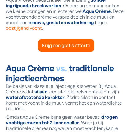
Aqua Protect bedacht een behandeling
zonder
ingrijpende breekwerken
. Onderaan de muur maken
we kleine boringen en injecteren we
Aqua Crème
. Deze
vochtwerende crème verspreidt zich in de muur en
vormt een
nieuwe, gesloten waterkering
tegen
opstijgend vocht
.
Krijg een gratis offerte
Aqua Crème
vs.
traditionele
injectiecrèmes
De basis van klassieke injectiegels is water. Bij Aqua
Crème is dat
silaan
, een stof die bekendstaat om zijn
waterafstotende karakter
. Zodra silaan in contact
komt met vocht in de muur, vormt het een waterdichte
barrière.
Omdat Aqua Crème bijna geen water bevat,
drogen
vochtige muren tot 2 keer sneller
. Waar je bij
traditionele crèmes nog weken moet wachten, kan je