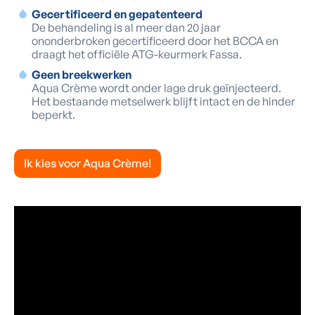
Gecertificeerd en gepatenteerd
De behandeling is al meer dan 20 jaar
ononderbroken gecertificeerd door het BCCA en
draagt het officiële ATG-keurmerk Fassa.
Geen breekwerken
Aqua Crème wordt onder lage druk geïnjecteerd.
Het bestaande metselwerk blijft intact en de hinder
beperkt.
Ik kies voor Aqua Crème!
Zo behandelen we
vochtige
binnenmuren met Aqua Crème
Het succes van Aqua Crème draait niet alleen rond het
product, maar ook rond de
vakkundige toepassing
ervan:
we
kappen het pleisterwerk
onderaan de vochtige