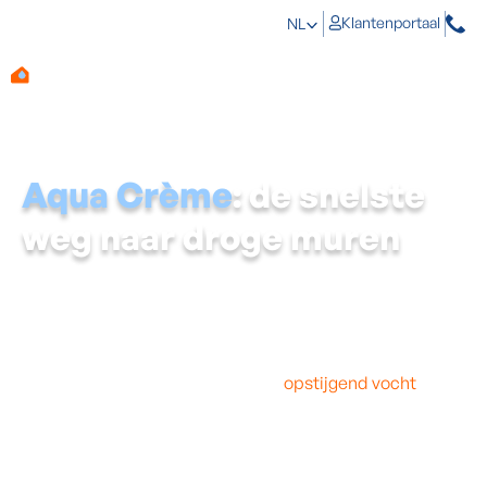
Klantenportaal
NL
Aqua Crème
: de snelste
weg naar droge muren
Vocht is de grootste nachtmerrie van elke
woningeigenaar. Het tast je woning aan en kan je
gezondheid schaden. Daarom ontwikkelde Aqua
Protect, samen met Façabelle, een waterdicht
antwoord: Aqua Crème.
Deze vochtwerende crème stopt
opstijgend vocht
onmiddellijk en laat je muren tot 2 maal sneller
uitdrogen dan klassieke crèmes. Ooit waren we pionier
met deze behandeling, vandaag is het de standaard op
de markt.