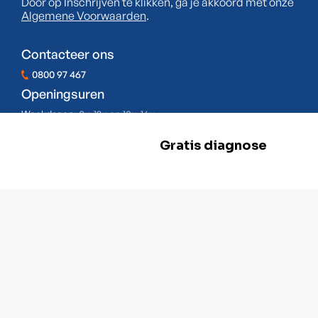
Door op Inschrijven te klikken, ga je akkoord met onze
Algemene Voorwaarden
.
Contacteer ons
0800 97 467
Openingsuren
Weekdagen:
8u-12u en 13u-16u
Zaterdag:
Gesloten
Zondag:
Gesloten
BE 0478.977.882
Onze locaties
Zwevegem
Esserstraat 3,
8550 Zwevegem
+32 800 97 467
Gent
G. Crommenlaan 4 bus 0501,
9050 Gent
+ 32 92 33 32 82
Mechelen
Schaliënhoevedreef 20T,