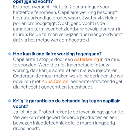
opstijgend vocht?
Er is geen verschil. Het zijn 2 benamingen voor
hetzelfde fenomeen. Capillaire werking beschrijft
het natuurkundige proces waarbij water via kleine
poriën omhoogstijgt. Opstijgend vocht is de
gangbare term voor het zichtbare gevolg daarvan in
muren. Beide termen verwijzen dus naar grondvocht
dat via het metselwerk omhoogtrekt.
Hoe kan ik capillaire werking tegengaan?
Capillariteit stop je door een
waterkering
in de muur
te voorzien. Werd die niet ingemetseld in jouw
woning, dan kan je achteraf een nieuwe injecteren.
Onderaan de muur maken we kleine boringen die we
opvullen met
Aqua Crème
, een waterafstotende gel
die het vocht opneemt en tegenhoudt.
Krijg ik garantie op de behandeling tegen capillair
vocht?
Ja, bij Aqua Protect reken je op levenslange garantie.
We werken met gecertificeerde producten en een
bewezen injectietechniek die je muren langdurig
droog houdt.