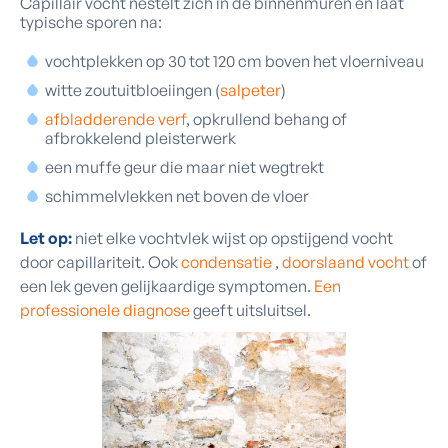
Capillair vocht nestelt zich in de binnenmuren en laat
typische sporen na:
vochtplekken op 30 tot 120 cm boven het vloerniveau
witte zoutuitbloeiingen (
salpeter
)
afbladderende verf
, opkrullend behang of
afbrokkelend pleisterwerk
een muffe geur die maar niet wegtrekt
schimmelvlekken net boven de vloer
Let op:
niet elke vochtvlek wijst op opstijgend vocht
door capillariteit. Ook
condensatie
,
doorslaand vocht
of
een lek geven gelijkaardige symptomen.
Een
professionele diagnose
geeft uitsluitsel.