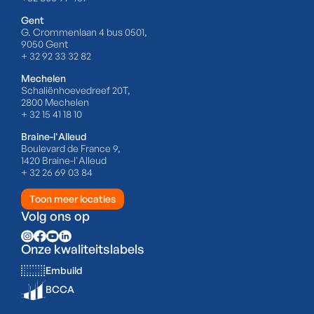
Gent
G. Crommenlaan 4 bus 0501,
9050 Gent
+ 32 92 33 32 82
Mechelen
Schaliënhoevedreef 20T,
2800 Mechelen
+ 32 15 41 18 10
Braine-l'Alleud
Boulevard de France 9,
1420 Braine-l'Alleud
+ 32 26 69 03 84
Toon meer locaties
Volg ons op
Onze kwaliteitslabels
Embuild
BCCA