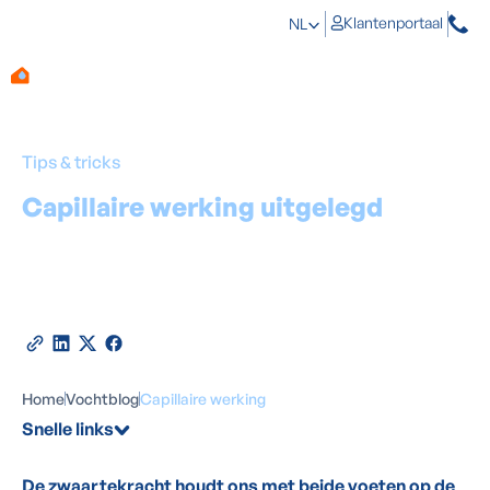
Klantenportaal
NL
Tips & tricks
Capillaire werking uitgelegd
:
waarom vocht in je muren stijgt
Door
Marino Haeck
-
Expert in vochtbestrijding
31
mei
2026
•
5
minuten leestijd
Deel deze blog
Home
Vochtblog
Capillaire werking
Snelle links
De zwaartekracht houdt ons met beide voeten op de