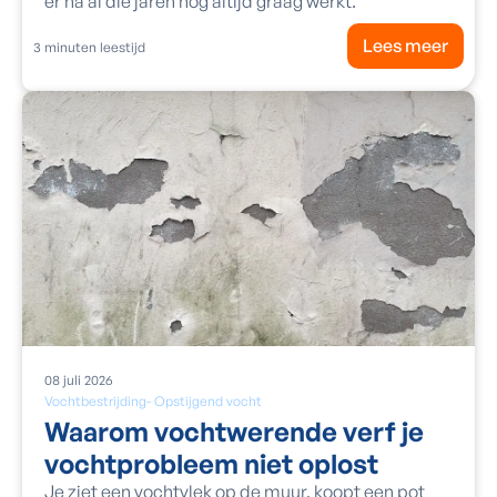
er na al die jaren nog altijd graag werkt.
Lees meer
3
minuten leestijd
08
juli
2026
Vochtbestrijding
-
Opstijgend vocht
Waarom vochtwerende verf je
vochtprobleem niet oplost
Je ziet een vochtvlek op de muur, koopt een pot