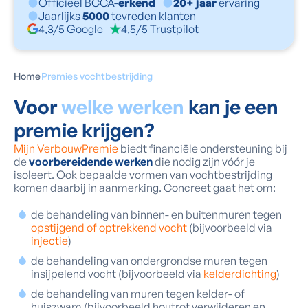
Officieel BCCA-
erkend
20+ jaar
ervaring
Jaarlijks
5000
tevreden klanten
4,3/5 Google
4,5/5 Trustpilot
Home
Premies vochtbestrijding
Voor
welke werken
kan je een
premie krijgen?
Mijn VerbouwPremie
biedt financiële ondersteuning bij
de
voorbereidende werken
die nodig zijn vóór je
isoleert. Ook bepaalde vormen van vochtbestrijding
komen daarbij in aanmerking. Concreet gaat het om:
de behandeling van binnen- en buitenmuren tegen
opstijgend of optrekkend vocht
(bijvoorbeeld via
injectie
)
de behandeling van ondergrondse muren tegen
insijpelend vocht (bijvoorbeeld via
kelderdichting
)
de behandeling van muren tegen kelder- of
huiszwam (bijvoorbeeld houtrot verwijderen en