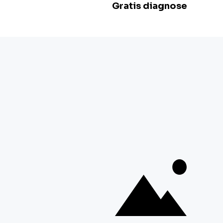
Zondag:
Gesloten
BE 0478.977.882
Onze locaties
Zwevegem
Esserstraat 3,
8550 Zwevegem
+32 800 97 467
Gent
G. Crommenlaan 4 bus 0501,
9050 Gent
+ 32 92 33 32 82
Mechelen
Schaliënhoevedreef 20T,
2800 Mechelen
+ 32 15 41 18 10
Braine-l'Alleud
Boulevard de France 9,
1420 Braine-l'Alleud
+ 32 26 69 03 84
Toon meer locaties
Volg ons op