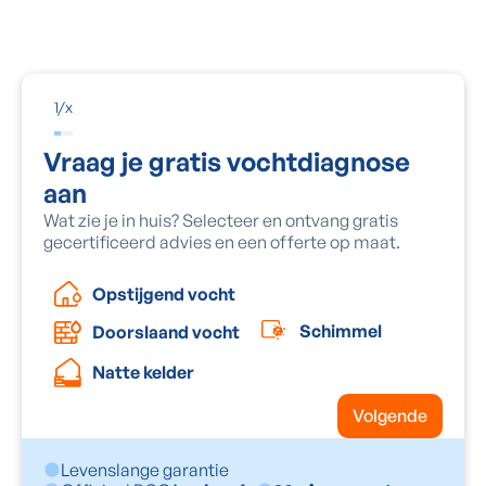
*Aqua Protect is niet verantwoordelijk voor het toekennen
van de premies. Datum laatste update: 06/01/2026
1
/
x
Vraag je gratis vochtdiagnose
aan
Wat zie je in huis? Selecteer en ontvang gratis
gecertificeerd advies en een offerte op maat.
Opstijgend vocht
Schimmel
Doorslaand vocht
Natte kelder
Volgende
Levenslange garantie