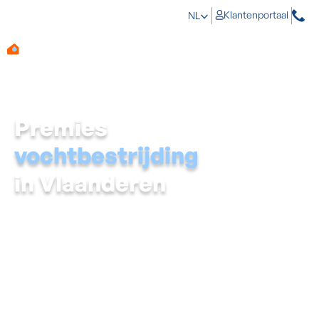
Klantenportaal
NL
Premies
vochtbestrijding
in Vlaanderen
Wordt je woning geteisterd door vochtproblemen? Dan
komen daar vaak onverwachte kosten bij kijken. Geen
paniek! In Vlaanderen reken je onder bepaalde
voorwaarden op premies voor vochtbestrijding via
Mijn
VerbouwPremie
. Die premie ondersteunt
voorbereidende renovatiewerken die de kwaliteit van je
woning verbeteren, zoals de aanpak van
vochtproblemen vóór je isoleert. Ontdek hieronder hoe
jij kan besparen.