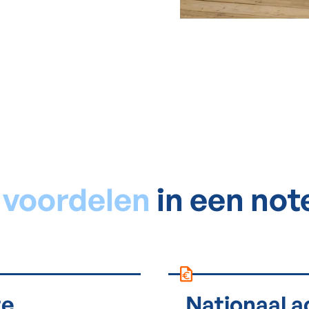
w
voordelen
in een no
te
Nationaal a