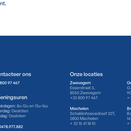
mt.
ntacteer ons
Onze locaties
800 97 467
Zwevegem
G
Esserstraat 3,
G.
8550 Zwevegem
9
eningsuren
+32 800 97 467
+ 
ekdagen:
8u-12u en 13u-16u
Mechelen
Br
erdag:
Gesloten
Schaliënhoevedreef 20T,
Bo
dag:
Gesloten
2800 Mechelen
14
+ 32 15 41 18 10
+ 
0478.977.882