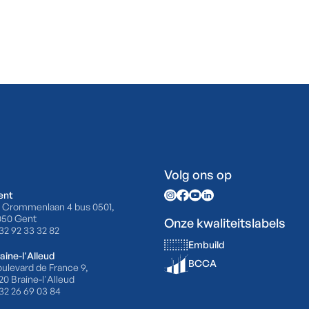
Volg ons op
ent
 Crommenlaan 4 bus 0501,
050 Gent
Onze kwaliteitslabels
32 92 33 32 82
Embuild
aine-l'Alleud
BCCA
ulevard de France 9,
20 Braine-l'Alleud
32 26 69 03 84