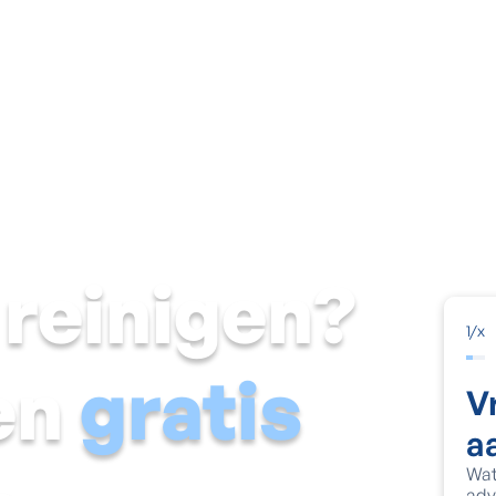
Vochtige muur
Natte kelder
Schimmel & condens
Voch
 reinigen?
1
/
x
een
gratis
V
a
Wat
adv