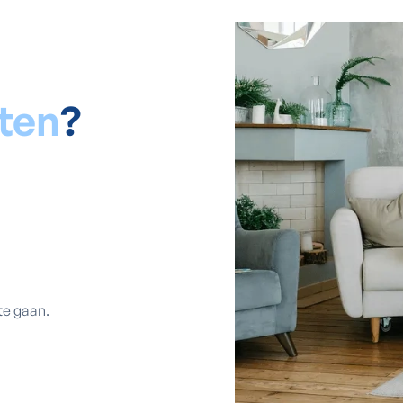
ten
?
te gaan.