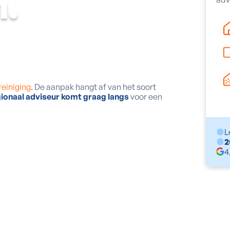
n.
reiniging
. De aanpak hangt af van het soort
ionaal adviseur komt graag langs
voor een
L
2
4