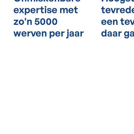
expertise met
tevred
zo'n 5000
een tev
werven per jaar
daar g