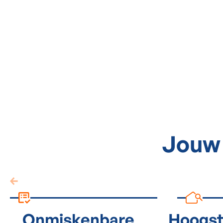
Jou
Onmiskenbare
Hoogs