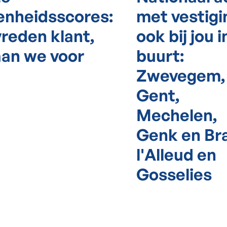
enheidsscores:
met vestig
reden klant,
ook bij jou i
aan we voor
buurt:
Zwevegem,
Gent,
Mechelen,
Genk en Br
l'Alleud en
Gosselies