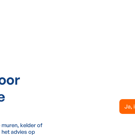
voor
e
Ja, 
e muren, kelder of
, het advies op