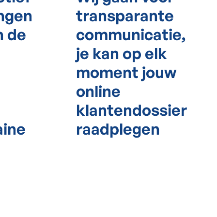
ingen
transparante
n de
communicatie,
je kan op elk
moment jouw
online
klantendossier
aine
raadplegen