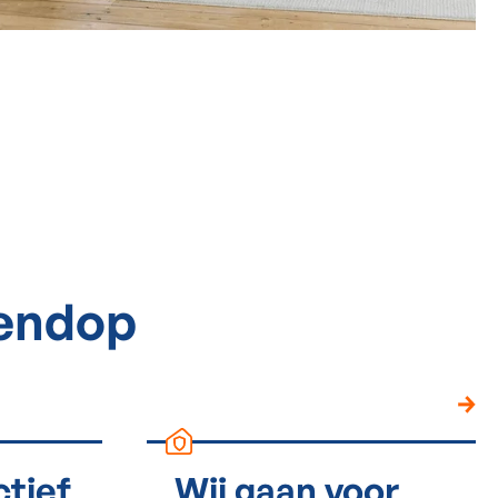
tendop
ctief
Wij gaan voor