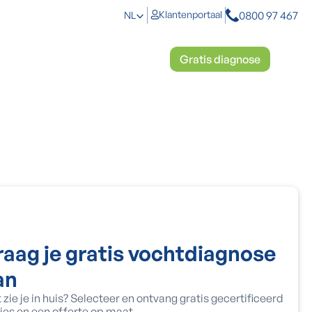
0800 97 467
Klantenportaal
NL
toplossingen
Mosbestrijding
Gratis diagnose
raag je gratis vochtdiagnose
an
 zie je in huis? Selecteer en ontvang gratis gecertificeerd
ies en een offerte op maat.