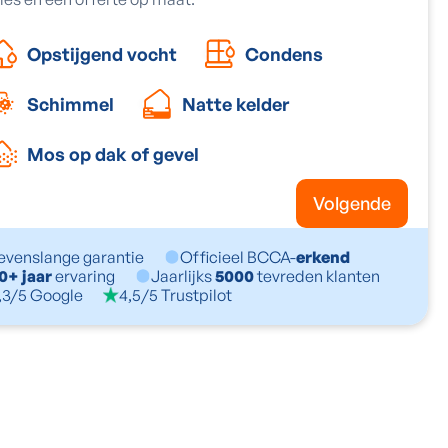
Opstijgend vocht
Condens
Schimmel
Natte kelder
Mos op dak of gevel
Volgende
evenslange garantie
Officieel BCCA-
erkend
0+ jaar
ervaring
Jaarlijks
5000
tevreden klanten
,3/5 Google
4,5/5 Trustpilot