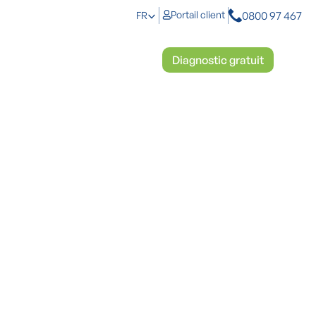
0800 97 467
Portail client
FR
anti-humidité
Démoussage
Diagnostic gratuit
nnaires immobiliers.