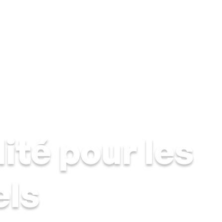
mide
Cave humide
Moisissures & condensation
Solutions 
ité pour les
els
 et la ventilation — pour les professionnels, syndics et gestio