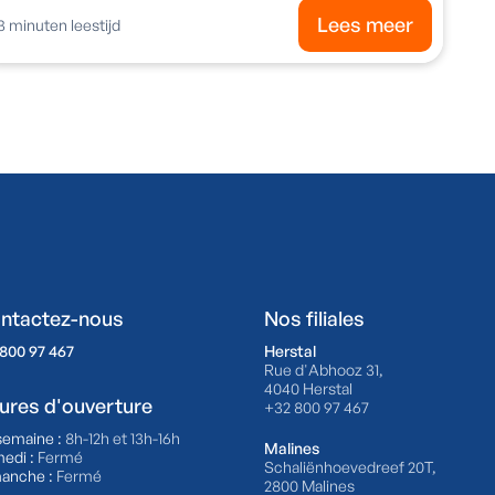
Lees meer
3
minuten leestijd
ntactez-nous
Nos filiales
800 97 467
Herstal
Rue d'Abhooz 31,
4040 Herstal
ures d'ouverture
+32 800 97 467
semaine :
8h-12h et 13h-16h
Malines
edi :
Fermé
Schaliënhoevedreef 20T,
anche :
Fermé
2800 Malines