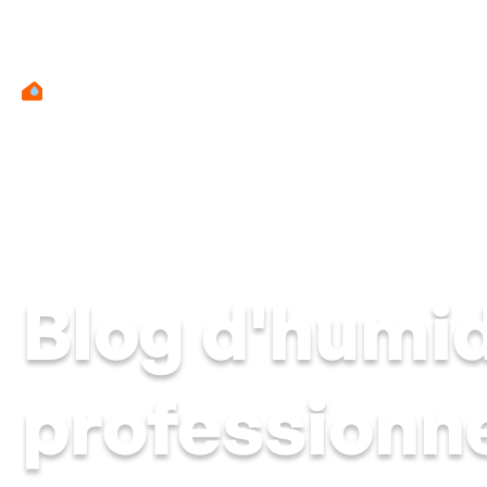
Mur hu
Blog d'humid
professionn
Des connaissances pratiques sur l'humidité, les moisissures