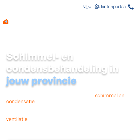
Klantenportaal
NL
Schimmel- en
condensbehandeling in
jouw provincie
Op zoek naar een expert in jouw provincie? Aqua Protect
is gespecialiseerd in de bestrijding van
schimmel en
condensatie
bij jou in de buurt. Ons ervaren team komt
graag bij je langs om de vocht- en schimmelproblemen
in je woning grondig te analyseren. Met de juiste
ventilatie
en behandeling pakken we de oorzaak
duurzaam aan. Aqua Protect is actief in alle provincies,
dus ook in de provincie waar jij woont!