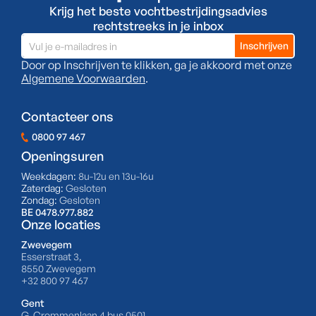
Krijg het beste vochtbestrijdingsadvies
rechtstreeks in je inbox
Door op Inschrijven te klikken, ga je akkoord met onze
Algemene Voorwaarden
.
Contacteer ons
0800 97 467
Openingsuren
Weekdagen:
8u-12u en 13u-16u
Zaterdag:
Gesloten
Zondag:
Gesloten
BE 0478.977.882
Onze locaties
Zwevegem
Esserstraat 3,
8550 Zwevegem
+32 800 97 467
Gent
G. Crommenlaan 4 bus 0501,