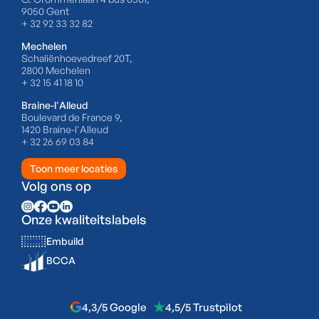
9050 Gent
+ 32 92 33 32 82
Mechelen
Schaliënhoevedreef 20T,
2800 Mechelen
+ 32 15 41 18 10
Braine-l'Alleud
Boulevard de France 9,
1420 Braine-l'Alleud
+ 32 26 69 03 84
Toon meer locaties
Volg ons op
Onze kwaliteitslabels
Embuild
BCCA
4,3/5 Google
4,5/5 Trustpilot