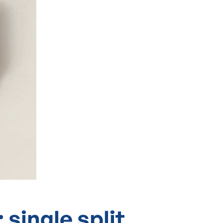
:
single split