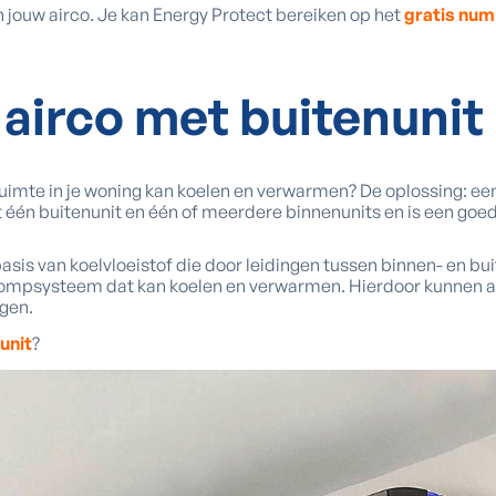
n jouw airco. Je kan Energy Protect bereiken op het
gratis num
airco met buitenunit
ruimte in je woning kan koelen en verwarmen? De oplossing: ee
t één buitenunit en één of meerdere binnenunits en is een goed 
asis van koelvloeistof die door leidingen tussen binnen- en bui
psysteem dat kan koelen en verwarmen. Hierdoor kunnen airc
gen.
unit
?