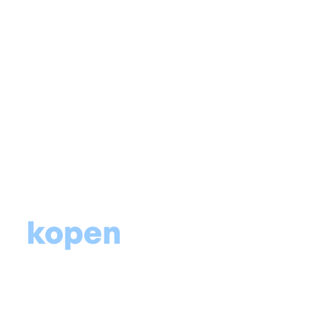
Vochtige muur
Natte kelder
Schimmel & condens
Voch
it
kopen
ing