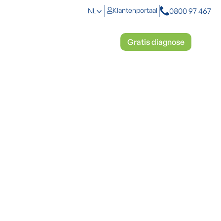
0800 97 467
Klantenportaal
NL
toplossingen
Mosbestrijding
Gratis diagnose