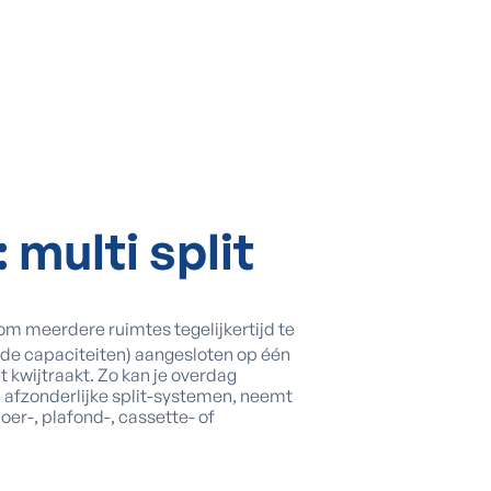
:
multi split
l om meerdere ruimtes tegelijkertijd te
nde capaciteiten) aangesloten op één
t kwijtraakt. Zo kan je overdag
e afzonderlijke split-systemen, neemt
oer-, plafond-, cassette- of