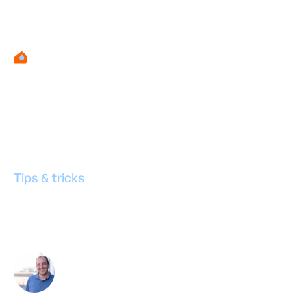
Tips & tricks
Airco met buitenun
Door
Marino Haeck
-
Expert in vochtbestrijd
08
maart
2026
•
3
minuten leestijd
Deel deze blog