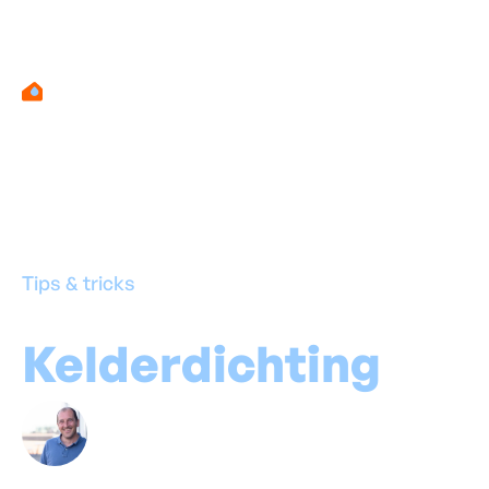
Tips & tricks
Kelderdichting
prij
Door
Marino Haeck
-
Expert in vochtbestrijd
06
februari
2026
•
1
minuten leestijd
Deel deze blog