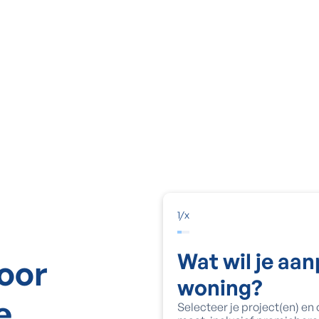
1
/
x
Wat wil je aa
voor
woning?
e
Selecteer je project(en) en