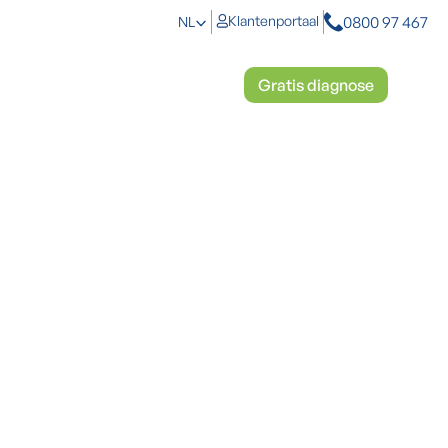
0800 97 467
Klantenportaal
NL
toplossingen
Mosbestrijding
Gratis diagnose