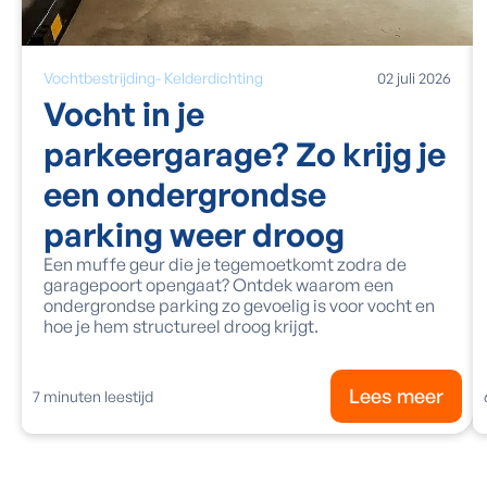
Vochtbestrijding
-
Kelderdichting
02
juli
2026
Vocht in je
parkeergarage? Zo krijg je
een ondergrondse
parking weer droog
Een muffe geur die je tegemoetkomt zodra de
garagepoort opengaat? Ontdek waarom een
ondergrondse parking zo gevoelig is voor vocht en
hoe je hem structureel droog krijgt.
Lees meer
7
minuten leestijd