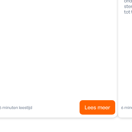
ond
ste
tot
Lees meer
6
minuten leestijd
6
minu