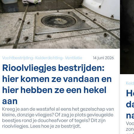
Vochtbestrijding
-
Kelderdichting
-
Ventilatie
14
juni
2026
Rioolvliegjes bestrijden:
hier komen ze vandaan en
Keld
hier hebben ze een hekel
H
aan
d
Kreeg je aan de wastafel al eens het gezelschap van
n
kleine, donzige vliegjes? Of zag je plots gevleugelde
beestjes rond je doucheafvoer of tegels? Dit zijn
Voc
rioolvliegjes. Lees hoe je ze bestrijdt.
zon