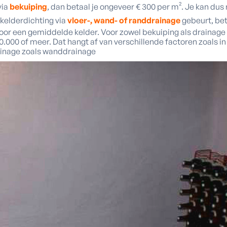
via
bekuiping
, dan betaal je ongeveer € 300 per m². Je kan dus 
 kelderdichting via
vloer-, wand- of randdrainage
gebeurt, beta
oor een gemiddelde kelder. Voor zowel bekuiping als drainage 
.000 of meer. Dat hangt af van verschillende factoren zoals in w
ainage zoals wanddrainage