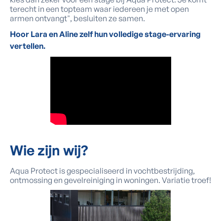
terecht in een topteam waar iedereen je met open
armen ontvangt", besluiten ze samen.
Hoor Lara en Aline zelf hun volledige stage-ervaring
vertellen.
Wie zijn
wij
?
Aqua Protect is gespecialiseerd in vochtbestrijding,
ontmossing en gevelreiniging in woningen. Variatie troef!