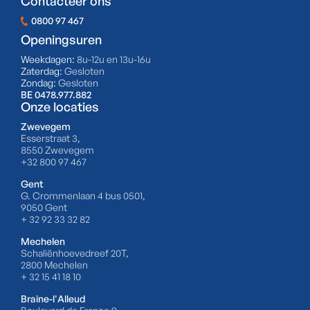
Contacteer ons
0800 97 467
Openingsuren
Weekdagen:
8u-12u en 13u-16u
Zaterdag:
Gesloten
Zondag:
Gesloten
BE 0478.977.882
Onze locaties
Zwevegem
Esserstraat 3,
8550 Zwevegem
+32 800 97 467
Gent
G. Crommenlaan 4 bus 0501,
9050 Gent
+ 32 92 33 32 82
Mechelen
Schaliënhoevedreef 20T,
2800 Mechelen
+ 32 15 41 18 10
Braine-l'Alleud