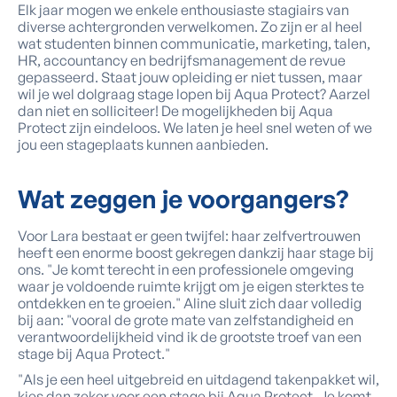
Elk jaar mogen we enkele enthousiaste stagiairs van
diverse achtergronden verwelkomen. Zo zijn er al heel
wat studenten binnen communicatie, marketing, talen,
HR, accountancy en bedrijfsmanagement de revue
gepasseerd. Staat jouw opleiding er niet tussen, maar
wil je wel dolgraag stage lopen bij Aqua Protect? Aarzel
dan niet en solliciteer! De mogelijkheden bij Aqua
Protect zijn eindeloos. We laten je heel snel weten of we
jou een stageplaats kunnen aanbieden.
Wat zeggen je
voorgangers
?
Voor Lara bestaat er geen twijfel: haar zelfvertrouwen
heeft een enorme boost gekregen dankzij haar stage bij
ons. "Je komt terecht in een professionele omgeving
waar je voldoende ruimte krijgt om je eigen sterktes te
ontdekken en te groeien." Aline sluit zich daar volledig
bij aan: "vooral de grote mate van zelfstandigheid en
verantwoordelijkheid vind ik de grootste troef van een
stage bij Aqua Protect."
"Als je een heel uitgebreid en uitdagend takenpakket wil,
kies dan zeker voor een stage bij Aqua Protect. Je komt