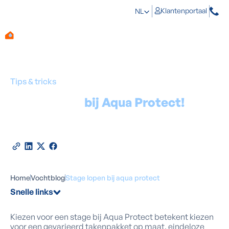
Klantenportaal
NL
Tips & tricks
Stage lopen
bij Aqua Protect!
Door
Marino Haeck
-
Expert in vochtbestrijding
20
maart
2026
•
2
minuten leestijd
Deel deze blog
Home
Vochtblog
Stage lopen bij aqua protect
Snelle links
Kiezen voor een stage bij Aqua Protect betekent kiezen
voor een gevarieerd takenpakket op maat, eindeloze