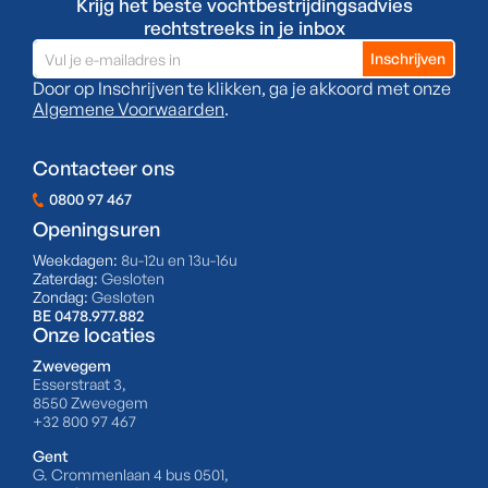
Krijg het beste vochtbestrijdingsadvies
rechtstreeks in je inbox
Door op Inschrijven te klikken, ga je akkoord met onze
Algemene Voorwaarden
.
Contacteer ons
0800 97 467
Openingsuren
Weekdagen:
8u-12u en 13u-16u
Zaterdag:
Gesloten
Zondag:
Gesloten
BE 0478.977.882
Onze locaties
Zwevegem
Esserstraat 3,
8550 Zwevegem
+32 800 97 467
Gent
G. Crommenlaan 4 bus 0501,