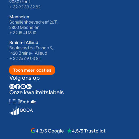
9050 Gent
+ 32 92 33 32 82
Mechelen
Schaliënhoevedreef 20T,
2800 Mechelen
+ 32 15 41 18 10
Braine-l'Alleud
Boulevard de France 9,
1420 Braine-l'Alleud
+ 32 26 69 03 84
Toon meer locaties
Volg ons op
Onze kwaliteitslabels
Embuild
BCCA
4,3/5 Google
4,5/5 Trustpilot