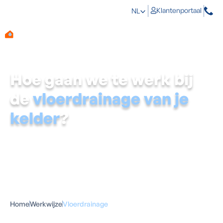
Klantenportaal
NL
Hoe gaan we te werk bij
de
vloerdrainage van je
kelder
?
Sluipt er grondwater je kelder binnen? Een
vloerdrainage
voert het insijpelende water op een
gecontroleerde manier af. Het is een efficiënte manier
om je kelder weer om te toveren in een droge, nuttige
ruimte. Zo pakken onze vochtspecialisten een
vloerdrainage aan.
Home
Werkwijze
Vloerdrainage